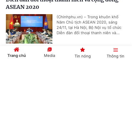
ASEAN 2020
(Chinhphu.vn) – Trong khuôn khổ
Năm Chủ tịch ASEAN 2020, sáng
24/11, tại Hà Nội, Bộ Nội vụ tổ chức
Diễn đàn đối thoại thanh niên và...
Trang chủ
Media
Tin nóng
Thông tin
Nhiều nước cam kết đóng góp vào Quỹ ứng
phó COVID-19 của ASEAN
Cổng TTĐT Chính phủ
English
中文
(Chinhphu.vn) – Trong khuôn khổ Hội
nghị Cấp cao ASEAN lần thứ 37 và
các hội nghị cấp cao liên quan do
Việt Nam tổ chức, nhiều nước, đối...
Chuyên mục
Trung tâm nghiên cứu Đông Nam Á của
CHÍNH TRỊ
KINH TẾ
Singapore giành Giải thưởng ASEAN 2020