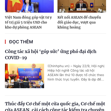
Việt Nam đóng góp vật tư y
Kết nối ASEAN để chuyển
tế trị giá 5 triệu USD cho
đổi giáo dục, vượt qua
kho dự phòng ASEAN
khủng hoảng
ĐỌC THÊM
Công tác xã hội ‘góp sức’ ứng phó đại dịch
COVID-19
(Chinhphu.vn) – Ngày 22/9, Hội nghị
Hiệp hội nghề Công tác xã hội
ASEAN lần thứ 10 được tổ chức theo
hình thức trực tuyến. Đây là dịp để...
Thúc đẩy Cơ chế một cửa quốc gia, Cơ chế một
cửa ASEAN, cải cách công tác kiểm tra chuyên