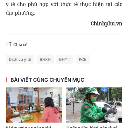
y tế cho phù hợp với thực tế thực hiện tại các
địa phương.
Chinhphu.vn
Chia sẻ
Dịch vụ y tế
BHXH
BHYT
KCB
BÀI VIẾT CÙNG CHUYÊN MỤC
Bị ốm trùng ngày nghỉ
Hướng dẫn khai nộp thuế