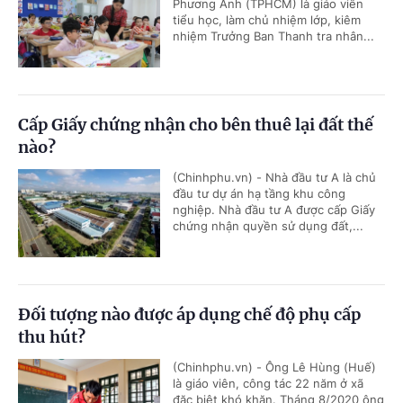
Phương Anh (TPHCM) là giáo viên
tiểu học, làm chủ nhiệm lớp, kiêm
nhiệm Trưởng Ban Thanh tra nhân...
Cấp Giấy chứng nhận cho bên thuê lại đất thế
nào?
(Chinhphu.vn) - Nhà đầu tư A là chủ
đầu tư dự án hạ tầng khu công
nghiệp. Nhà đầu tư A được cấp Giấy
chứng nhận quyền sử dụng đất,...
Đối tượng nào được áp dụng chế độ phụ cấp
thu hút?
(Chinhphu.vn) - Ông Lê Hùng (Huế)
là giáo viên, công tác 22 năm ở xã
đặc biệt khó khăn. Tháng 8/2020 ông