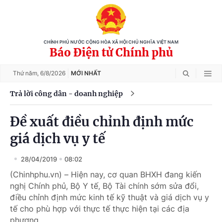
CHÍNH PHỦ NƯỚC CỘNG HÒA XÃ HỘI CHỦ NGHĨA VIỆT NAM
Báo Điện tử Chính phủ
Thứ năm,
6/8/2026
MỚI NHẤT
Trả lời công dân - doanh nghiệp
Đề xuất điều chỉnh định mức
giá dịch vụ y tế
28/04/2019
08:02
(Chinhphu.vn) – Hiện nay, cơ quan BHXH đang kiến
nghị Chính phủ, Bộ Y tế, Bộ Tài chính sớm sửa đổi,
điều chỉnh định mức kinh tế kỹ thuật và giá dịch vụ y
tế cho phù hợp với thực tế thực hiện tại các địa
phương.