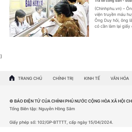
Trả lời công dân - do
(Chinhphu.vn) – Ôn
viện truyền máu hu
Ông Duy hỏi, ông l
có cần làm lại giấy
}
TRANG CHỦ
CHÍNH TRỊ
KINH TẾ
VĂN HÓA
© BÁO ĐIỆN TỬ CỦA CHÍNH PHỦ NƯỚC CỘNG HÒA XÃ HỘI C
Tổng Biên tập: Nguyễn Hồng Sâm
Giấy phép số: 102/GP-BTTTT, cấp ngày 15/04/2024.
Trụ sở: 16 Lê Hồng Phong - Ba Đình - Hà Nội;