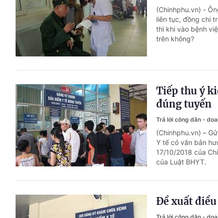
(Chinhphu.vn) - Ô
liên tục, đồng chi 
thì khi vào bệnh vi
trên không?
Tiếp thu ý k
đúng tuyến
Trả lời công dân - do
(Chinhphu.vn) – Gửi
Y tế có văn bản h
17/10/2018 của Chí
của Luật BHYT.
Đề xuất điều
Trả lời công dân - do