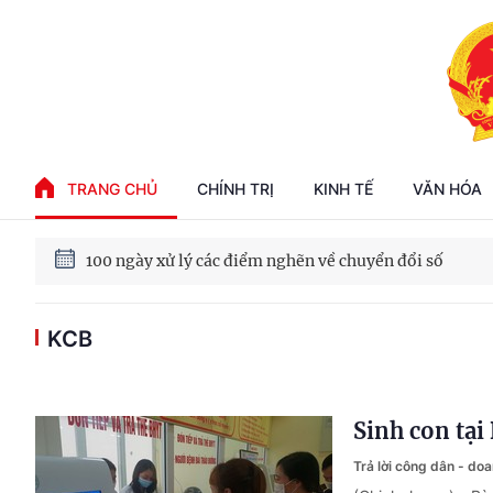
Phát triển kinh tế nhà nước trong kỷ nguyên mới
TRANG CHỦ
CHÍNH TRỊ
KINH TẾ
VĂN HÓA
100 ngày xử lý các điểm nghẽn về chuyển đổi số
Phát triển nhà ở cho thuê - Trụ cột chiến lược, lâu dài
KCB
Phát triển kinh tế nhà nước trong kỷ nguyên mới
Sinh con tạ
Trả lời công dân - do