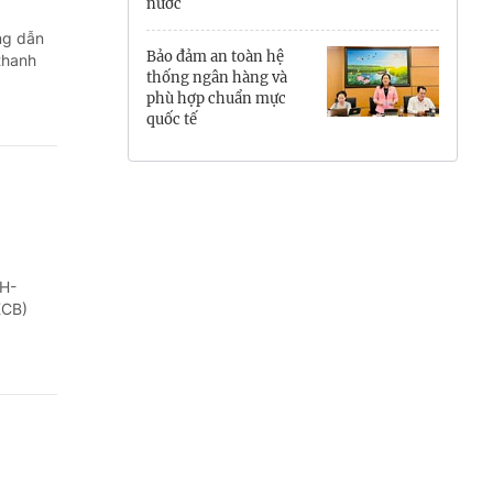
nước
Hưng Yên
ng dẫn
Bảo đảm an toàn hệ
 thanh
Hải Phòng
thống ngân hàng và
phù hợp chuẩn mực
quốc tế
Khánh Hòa
Lai Châu
Lào Cai
Lâm Đồng
XH-
KCB)
Lạng Sơn
Nghệ An
Ninh Bình
Phú Thọ