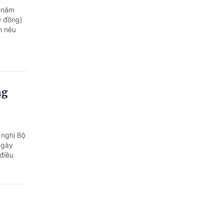
5 năm
0 đồng)
n nêu
ng
 nghị Bộ
ngày
điều