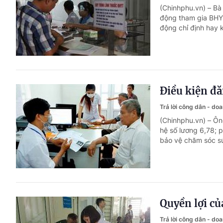
(Chinhphu.vn) – Bà
động tham gia BHY
động chỉ định hay 
Điều kiện đă
Trả lời công dân - do
(Chinhphu.vn) – Ô
hệ số lương 6,78; 
bảo vệ chăm sóc sứ
Quyền lợi củ
Trả lời công dân - do