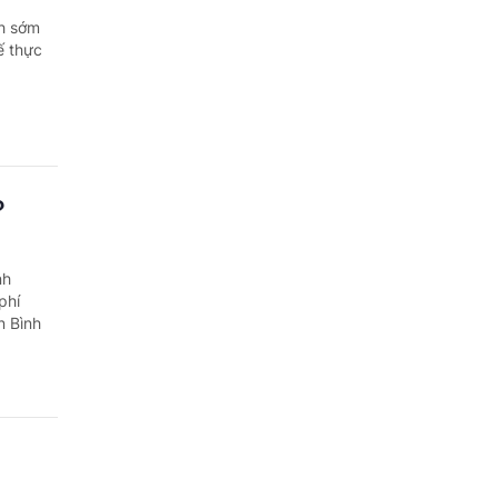
nh sớm
ế thực
?
nh
phí
n Bình