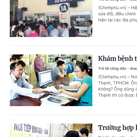
(Chinhphu.vn) – Hi
sửa đổi, điều chỉnh
hiện tại các địa ph
Khám bệnh t
Trả lời công dân - do
(Chinhphu.vn) – Nơ
Thạnh, TPHCM. Ông
không? Ông dùng đ
Thạnh thì có được
Trường hợp k