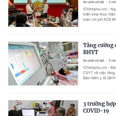
An sinh xã hội
5 nă
(Chinhphu.vn) - Ngày
triển khai thực h
toán chi phí KCB B
Tăng cường c
BHYT
An sinh xã hội
5 nă
(Chinhphu.vn) - B
CSYT về việc tăng 
Bảo hiểm y tế (BHY
3 trường hợ
COVID-19