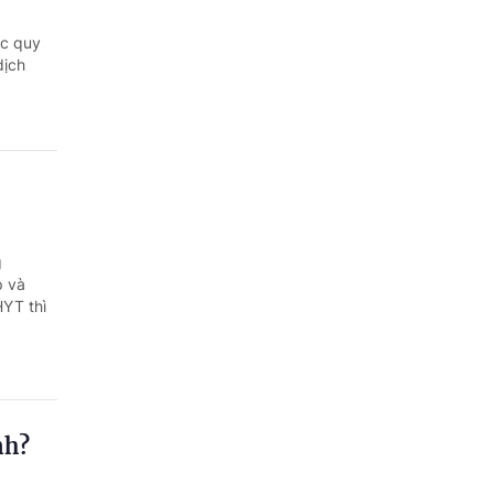
Quảng Ngãi
ác quy
Quảng Ninh
dịch
Quảng Trị
Sơn La
Thanh Hóa
Thái Nguyên
g
p và
Thừa Thiên Huế
HYT thì
Tuyên Quang
Tây Ninh
Vĩnh Long
nh?