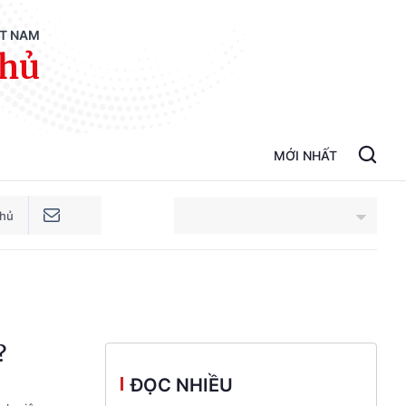
ỆT NAM
phủ
MỚI NHẤT
phủ
An Giang
Bắc Ninh
?
Cao Bằng
ĐỌC NHIỀU