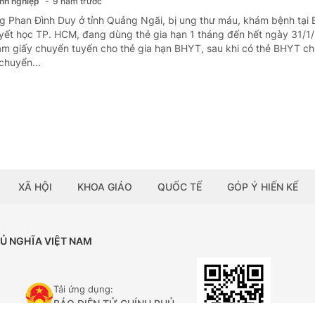
anh nghiệp
9 năm trước
g Phan Đình Duy ở tỉnh Quảng Ngãi, bị ung thư máu, khám bệnh tại
yết học TP. HCM, đang dùng thẻ gia hạn 1 tháng đến hết ngày 31/1
àm giấy chuyển tuyến cho thẻ gia hạn BHYT, sau khi có thẻ BHYT ch
 chuyển...
XÃ HỘI
KHOA GIÁO
QUỐC TẾ
GÓP Ý HIẾN KẾ
HỦ NGHĨA VIỆT NAM
Tải ứng dụng:
BÁO ĐIỆN TỬ CHÍNH PHỦ