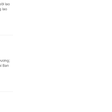
ời lao
 lao
Dương;
ại Ban