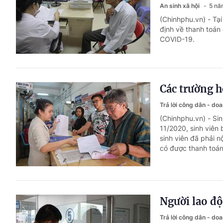
An sinh xã hội
5 nă
(Chinhphu.vn) - Tạ
định về thanh toán
COVID-19.
Các trường h
Trả lời công dân - do
(Chinhphu.vn) - Si
11/2020, sinh viên
sinh viên đã phải n
có được thanh toán
Người lao độ
Trả lời công dân - do