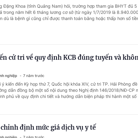
ng Đặng Khoa (tỉnh Quảng Nam) hỏi, trường hợp tham gia BHYT đủ 
trả trong năm hết 6 tháng lương cơ sở (từ ngày 1/7/2019 là 8.940.00
ện dù là bệnh gì cũng chỉ được thanh toán bằng hoặc thấp hơn số tiề
iến cử tri về quy định KCB đúng tuyến và khô
anh nghiệp
7 năm trước
 ý kiến đến Kỳ họp thứ 7, Quốc hội khóa XIV, cử tri TP. Hải Phòng đề
ướng dẫn đồng bộ một số nội dung theo Nghị định 146/2018/NĐ-CP 
nh phủ về quy định chi tiết và hướng dẫn biện pháp thi hành một số 
 chỉnh định mức giá dịch vụ y tế
anh nghiệp
7 năm trước