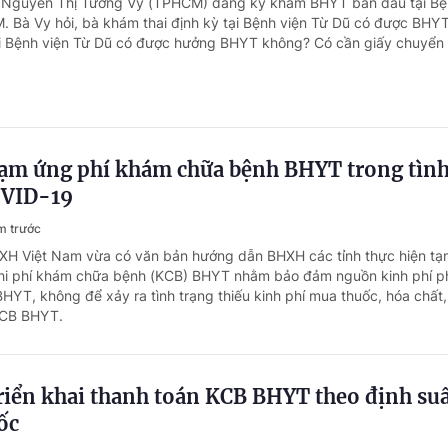
à Nguyễn Thị Tường Vy (TPHCM) đăng ký khám BHYT ban đầu tại Bệ
Bà Vy hỏi, bà khám thai định kỳ tại Bệnh viện Từ Dũ có được BHYT 
ại Bệnh viện Từ Dũ có được hưởng BHYT không? Có cần giấy chuyển
ạm ứng phí khám chữa bệnh BHYT trong tìn
OVID-19
m trước
HXH Việt Nam vừa có văn bản hướng dẫn BHXH các tỉnh thực hiện tạ
chi phí khám chữa bệnh (KCB) BHYT nhằm bảo đảm nguồn kinh phí p
HYT, không để xảy ra tình trạng thiếu kinh phí mua thuốc, hóa chất,
 KCB BHYT.
riển khai thanh toán KCB BHYT theo định suâ
ốc