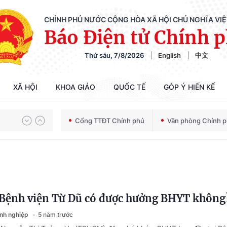
CHÍNH PHỦ NƯỚC CỘNG HÒA XÃ HỘI CHỦ NGHĨA VI
Báo Điện tử Chính 
Thứ sáu, 7/8/2026
English
中文
Chiến dịch 500 ngày đêm tìm kiếm, quy tập và xác định danh tính hài cốt liệt sĩ
XÃ HỘI
KHOA GIÁO
QUỐC TẾ
GÓP Ý HIẾN KẾ
Bảo vệ nền tảng tư tưởng của Đảng trong kỷ nguyên phát triển mới
Cổng TTĐT Chính phủ
Văn phòng Chính 
Chiến dịch 500 ngày đêm tìm kiếm, quy tập và xác định danh tính hài cốt liệt sĩ
i Bệnh viện Từ Dũ có được hưởng BHYT không
anh nghiệp
5 năm trước