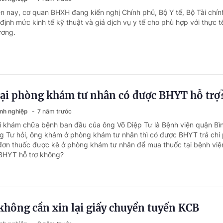
ện nay, cơ quan BHXH đang kiến nghị Chính phủ, Bộ Y tế, Bộ Tài chí
 định mức kinh tế kỹ thuật và giá dịch vụ y tế cho phù hợp với thực t
ương.
ại phòng khám tư nhân có được BHYT hỗ trợ
anh nghiệp
7 năm trước
i khám chữa bệnh ban đầu của ông Võ Diệp Tư là Bệnh viện quận Bì
 Tư hỏi, ông khám ở phòng khám tư nhân thì có được BHYT trả chi 
ơn thuốc được kê ở phòng khám tư nhân để mua thuốc tại bệnh việ
 BHYT hỗ trợ không?
hông cần xin lại giấy chuyển tuyến KCB