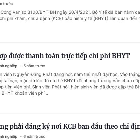
m trước
i Công văn số 3100/BYT-BH ngày 20/4/2021, Bộ Y tế đã ban hành c
 chi phí khám, chữa bệnh (KCB) bảo hiểm y tế (BHYT) liên quan đến 
ợp được thanh toán trực tiếp chi phí BHYT
anh nghiệp
5 năm trước
nh viên Nguyễn Đăng Phát đang học năm thứ nhất đại học. Vào thán
 bị tai nạn, mặc dù lúc đó có thẻ BHYT rồi nhưng trường vẫn chưa cấ
ộp tiền viện phí. Sinh viên Phát hỏi, hiện sinh viên đã được cấp thẻ B
 BHYT khoản viện phí...
ng phải đăng ký nơi KCB ban đầu theo chỉ đị
anh nghiệp
6 năm trước