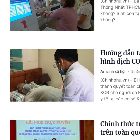
(Chinhphu.vn) – B
Thống Nhất TPHCM. 
không? Sinh con t
không?
Hướng dẫn t
hình dịch C
An sinh xã hội
5 nă
(Chinhphu.vn) – B
thanh quyết toán 
KCB cho người có B
y tế tại các cơ sở
Chính thức t
trên toàn qu