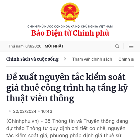
CHÍNH PHỦ NƯỚC CỘNG HÒA XÃ HỘI CHỦ NGHĨA VIỆT NAM
Báo Điện tử Chính phủ
Thứ năm,
6/8/2026
MỚI NHẤT
Chính sách và cuộc sống
Tham vấn chính sách
Chính sách
Đề xuất nguyên tắc kiểm soát
giá thuê công trình hạ tầng kỹ
thuật viễn thông
22/02/2024
16:43
(Chinhphu.vn) - Bộ Thông tin và Truyền thông đang
dự thảo Thông tư quy định chi tiết cơ chế, nguyên
tắc kiểm soát giá, phương pháp định giá thuê sử