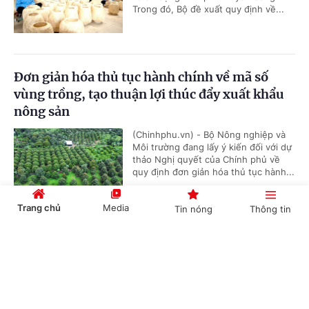
Trong đó, Bộ đề xuất quy định về...
Đơn giản hóa thủ tục hành chính về mã số
vùng trồng, tạo thuận lợi thúc đẩy xuất khẩu
nông sản
(Chinhphu.vn) - Bộ Nông nghiệp và
Môi trường đang lấy ý kiến đối với dự
thảo Nghị quyết của Chính phủ về
quy định đơn giản hóa thủ tục hành...
Trang chủ
Media
Tin nóng
Thông tin
Đề xuất phụ cấp ưu đãi nghề cao nhất 70% với
Cổng TTĐT Chính phủ
English
中文
người làm việc trong lĩnh vực năng lượng
nguyên tử
(Chinhphu.vn) - Bộ Khoa học và Công