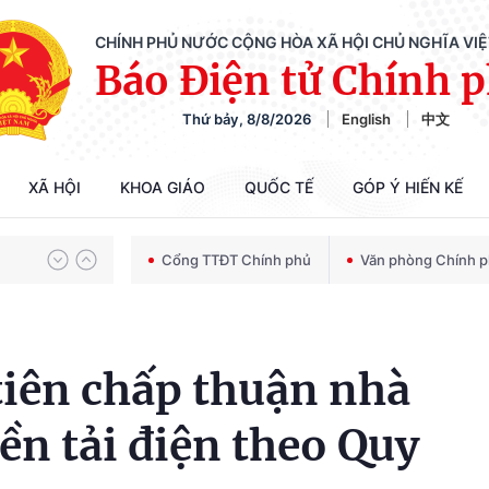
CHÍNH PHỦ NƯỚC CỘNG HÒA XÃ HỘI CHỦ NGHĨA VI
Báo Điện tử Chính 
Thứ bảy, 8/8/2026
English
中文
Chiến dịch 500 ngày đêm tìm kiếm, quy tập và xác định danh tính hài cốt liệt sĩ
XÃ HỘI
KHOA GIÁO
QUỐC TẾ
GÓP Ý HIẾN KẾ
Bảo vệ nền tảng tư tưởng của Đảng trong kỷ nguyên phát triển mới
Cổng TTĐT Chính phủ
Văn phòng Chính 
Chiến dịch 500 ngày đêm tìm kiếm, quy tập và xác định danh tính hài cốt liệt sĩ
tiên chấp thuận nhà
ền tải điện theo Quy