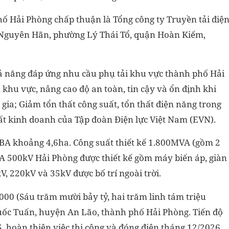
ố Hải Phòng chấp thuận là Tổng công ty Truyền tải điệ
n Nguyên Hãn, phường Lý Thái Tổ, quận Hoàn Kiếm,
 năng đáp ứng nhu cầu phụ tải khu vực thành phố Hải
 khu vực, nâng cao độ an toàn, tin cậy và ổn định khi
ia; Giảm tổn thất công suất, tổn thất điện năng trong
ất kinh doanh của Tập đoàn Điện lực Việt Nam (EVN).
TBA khoảng 4,6ha. Công suất thiết kế 1.800MVA (gồm 2
 500kV Hải Phòng được thiết kế gồm máy biến áp, giàn
V, 220kV và 35kV được bố trí ngoài trời.
000 (Sáu trăm mười bảy tỷ, hai trăm linh tám triệu
Quốc Tuấn, huyện An Lão, thành phố Hải Phòng. Tiến độ
, hoàn thiện việc thi công và đóng điện tháng 12/2026.