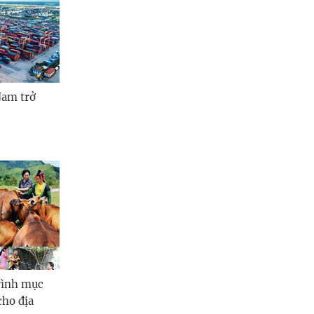
Nam trở
rình mục
cho địa