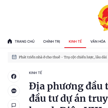
Phát triển kinh tế nhà nước trong kỷ nguyên mới
100 ngày xử lý các điểm nghẽn về chuyển đổi số
TRANG CHỦ
CHÍNH TRỊ
KINH TẾ
VĂN HÓA
Phát triển nhà ở cho thuê - Trụ cột chiến lược, lâu dài
Phát triển kinh tế nhà nước trong kỷ nguyên mới
KINH TẾ
Địa phương đầu 
đầu tư dự án truy