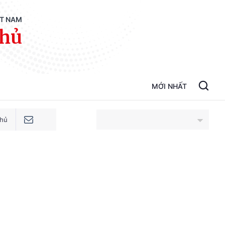
ỆT NAM
phủ
MỚI NHẤT
phủ
An Giang
Bắc Ninh
Cao Bằng