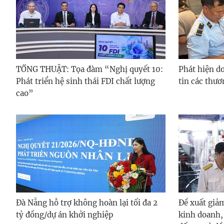
TỔNG THUẬT: Tọa đàm “Nghị quyết 10:
Phát hiện d
Phát triển hệ sinh thái FDI chất lượng
tin các thươ
cao”
Đà Nẵng hỗ trợ không hoàn lại tối đa 2
Đề xuất giả
tỷ đồng/dự án khởi nghiệp
kinh doanh,