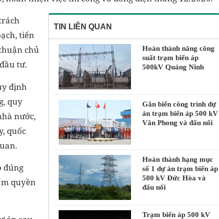
trách
TIN LIÊN QUAN
ạch, tiến
 thuận chủ
Hoàn thành nâng công
suất trạm biến áp
đầu tư.
500kV Quảng Ninh
uy định
g, quy
Gắn biển công trình dự
án trạm biến áp 500 kV
nhà nước,
Vân Phong và đấu nối
y, quốc
quan.
Hoàn thành hạng mục
o đúng
số 1 dự án trạm biến áp
500 kV Đức Hòa và
hẩm quyền
đấu nối
Trạm biến áp 500 kV