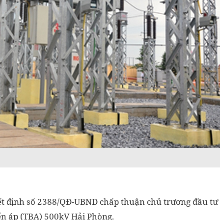
t định số 2388/QĐ-UBND chấp thuận chủ trương đầu tư
ến áp (TBA) 500kV Hải Phòng.