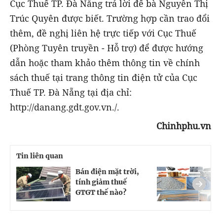
Cục Thuế TP. Đà Nẵng trả lời để bà Nguyễn Thị
Trúc Quyên được biết. Trường hợp cần trao đổi
thêm, đề nghị liên hệ trực tiếp với Cục Thuế
(Phòng Tuyên truyền - Hỗ trợ) để được hướng
dẫn hoặc tham khảo thêm thông tin về chính
sách thuế tại trang thông tin điện tử của Cục
Thuế TP. Đà Nẵng tại địa chỉ:
http://danang.gdt.gov.vn./.
Chinhphu.vn
Tin liên quan
Bán điện mặt trời,
V
tính giảm thuế
c
GTGT thế nào?
t