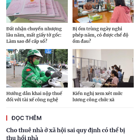
Đất nhận chuyển nhượng
Bị ốm trùng ngày nghỉ
lâu năm, mất giấy tờ gốc:
phép năm, có được chế độ
Làm sao để cấp sổ?
ốm đau?
Hướng dẫn khai nộp thuế
Kiến nghị xem xét mức
đối với tài xế công nghệ
lương công chức xã
ĐỌC THÊM
Cho thuê nhà ở xã hội sai quy định có thể bị
thu hồi nhà