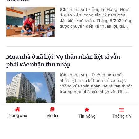
(Chinhphu.vn) - Ông Lê Hùng (Huế)
là giáo viên, công tác 22 năm ở xã
đặc biệt khó khăn. Tháng 8/2020 ông
được chuyển đến xã thuận lợi, đã...
Mua nhà ở xã hội: Vợ thân nhân liệt sĩ vẫn
phải xác nhận thu nhập
(Chinhphu.vn) - Trường hợp thân
nhân liệt sĩ đã kết hôn thì vợ hoặc
chồng của thân nhân liệt sĩ vẫn thuộc
trường hợp phải xác nhận về điều...
Trang chủ
Media
Tin nóng
Thông tin
Chuyển quyền sử dụng đất trước, xóa thế chấp
sau có được không?
Cổng TTĐT Chính phủ
English
中文