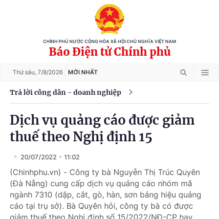
CHÍNH PHỦ NƯỚC CỘNG HÒA XÃ HỘI CHỦ NGHĨA VIỆT NAM
Báo Điện tử Chính phủ
Thứ sáu,
7/8/2026
MỚI NHẤT
Trả lời công dân - doanh nghiệp
Dịch vụ quảng cáo được giảm
thuế theo Nghị định 15
20/07/2022
11:02
(Chinhphu.vn) - Công ty bà Nguyễn Thị Trúc Quyên
(Đà Nẵng) cung cấp dịch vụ quảng cáo nhóm mã
ngành 7310 (dập, cắt, gò, hàn, sơn bảng hiệu quảng
cáo tại trụ sở). Bà Quyên hỏi, công ty bà có được
giảm thuế theo Nghị định số 15/2022/NĐ-CP hay