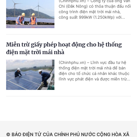
(Chinhphu.vn) – Công ty của ông Văn
Chi (Đắk Nông) có thỏa thuận đấu nối
công trình điện mặt trời mái nhà,
công suất 999kW (1.250kWp) với...
Miễn trừ giấy phép hoạt động cho hệ thống
điện mặt trời mái nhà
(Chinhphu.vn) – Lĩnh vực đầu tư hệ
thống điện mặt trời mái nhà để bán
điện cho tổ chức cá nhân khác thuộc
lĩnh vực phát điện và được miễn trừ...
© BÁO ĐIỆN TỬ CỦA CHÍNH PHỦ NƯỚC CỘNG HÒA XÃ