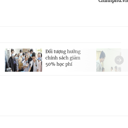
Chinhphu.v
Đối tượng hưởng
chính sách giảm
50% học phí