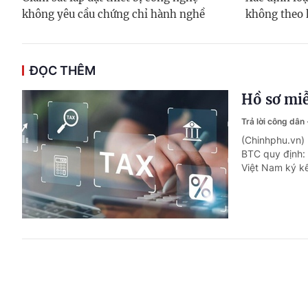
không yêu cầu chứng chỉ hành nghề
không theo 
ĐỌC THÊM
Hồ sơ miễ
Trả lời công dân
(Chinhphu.vn)
BTC quy định: 
Việt Nam ký kế
Nhân viên
thế nào?