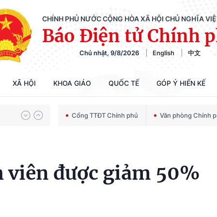
CHÍNH PHỦ NƯỚC CỘNG HÒA XÃ HỘI CHỦ NGHĨA VI
Báo Điện tử Chính 
Chủ nhật, 9/8/2026
English
中文
Chiến dịch 500 ngày đêm tìm kiếm, quy tập và xác định danh tính hài cốt liệt sĩ
XÃ HỘI
KHOA GIÁO
QUỐC TẾ
GÓP Ý HIẾN KẾ
Bảo vệ nền tảng tư tưởng của Đảng trong kỷ nguyên phát triển mới
Cổng TTĐT Chính phủ
Văn phòng Chính 
Chiến dịch 500 ngày đêm tìm kiếm, quy tập và xác định danh tính hài cốt liệt sĩ
nh viên được giảm 50%