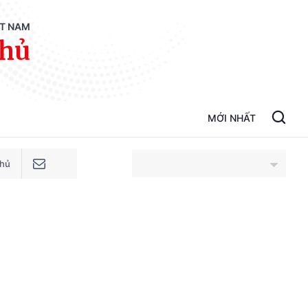
ỆT NAM
phủ
MỚI NHẤT
phủ
An Giang
Bắc Ninh
Cao Bằng