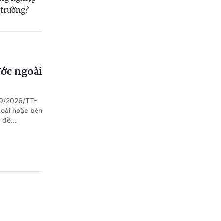
 trường?
ước ngoài
89/2026/TT-
goài hoặc bên
 đề...
u kiện