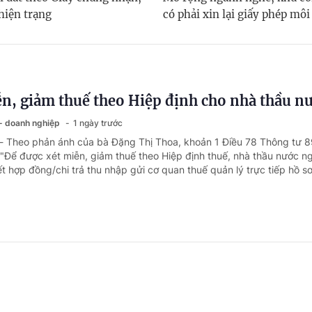
hiện trạng
có phải xin lại giấy phép môi
n, giảm thuế theo Hiệp định cho nhà thầu n
 - doanh nghiệp
1 ngày trước
 - Theo phản ánh của bà Đặng Thị Thoa, khoản 1 Điều 78 Thông tư 
"Để được xét miễn, giảm thuế theo Hiệp định thuế, nhà thầu nước n
t hợp đồng/chi trả thu nhập gửi cơ quan thuế quản lý trực tiếp hồ sơ
 thư viện chuyển làm giáo viên tiểu học, điề