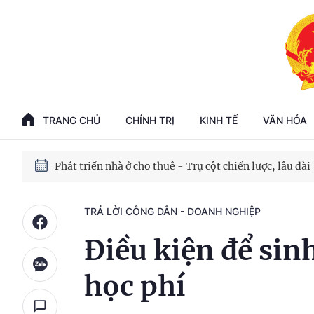
Phát triển kinh tế nhà nước trong kỷ nguyên mới
100 ngày xử lý các điểm nghẽn về chuyển đổi số
TRANG CHỦ
CHÍNH TRỊ
KINH TẾ
VĂN HÓA
Phát triển nhà ở cho thuê - Trụ cột chiến lược, lâu dài
Phát triển kinh tế nhà nước trong kỷ nguyên mới
TRẢ LỜI CÔNG DÂN - DOANH NGHIỆP
Điều kiện để si
học phí