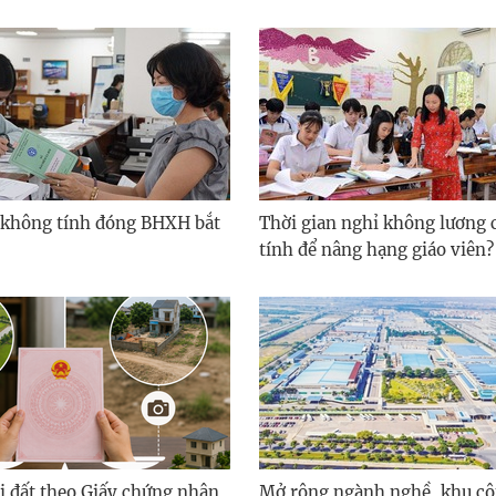
 không tính đóng BHXH bắt
Thời gian nghỉ không lương 
tính để nâng hạng giáo viên?
i đất theo Giấy chứng nhận,
Mở rộng ngành nghề, khu cô