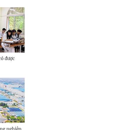
có được
ng nghiệp