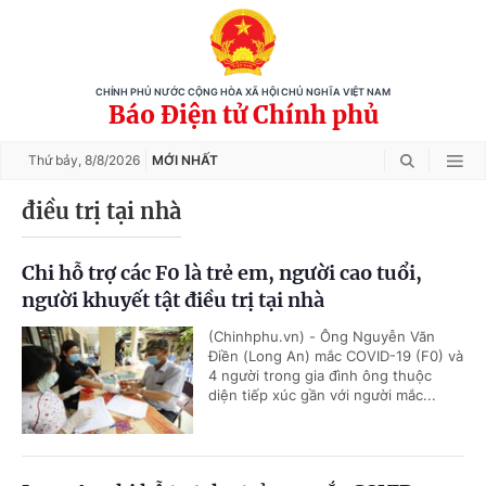
CHÍNH PHỦ NƯỚC CỘNG HÒA XÃ HỘI CHỦ NGHĨA VIỆT NAM
Báo Điện tử Chính phủ
Thứ bảy,
8/8/2026
MỚI NHẤT
điều trị tại nhà
Chi hỗ trợ các F0 là trẻ em, người cao tuổi,
người khuyết tật điều trị tại nhà
(Chinhphu.vn) - Ông Nguyễn Văn
Điền (Long An) mắc COVID-19 (F0) và
4 người trong gia đình ông thuộc
diện tiếp xúc gần với người mắc...