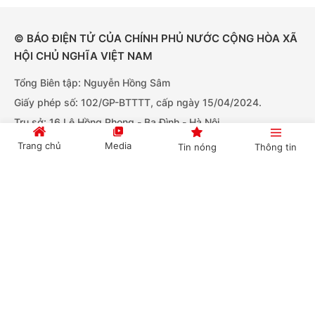
© BÁO ĐIỆN TỬ CỦA CHÍNH PHỦ NƯỚC CỘNG HÒA XÃ
HỘI CHỦ NGHĨA VIỆT NAM
Tổng Biên tập: Nguyễn Hồng Sâm
Giấy phép số: 102/GP-BTTTT, cấp ngày 15/04/2024.
Trụ sở: 16 Lê Hồng Phong - Ba Đình - Hà Nội.
Điện thoại: Văn phòng: 080.43162; Fax: 080.48924
Trang chủ
Media
Tin nóng
Thông tin
Email: thongtinchinhphu@chinhphu.vn.
Bản quyền thuộc Báo Điện tử Chính phủ - Cục Thông tin và
Cổng TTĐT Chính phủ
English
中文
Truyền thông Chính phủ.
Tải ứng dụng:
BÁO ĐIỆN TỬ CHÍNH PHỦ
Chuyên mục
CHÍNH TRỊ
KINH TẾ