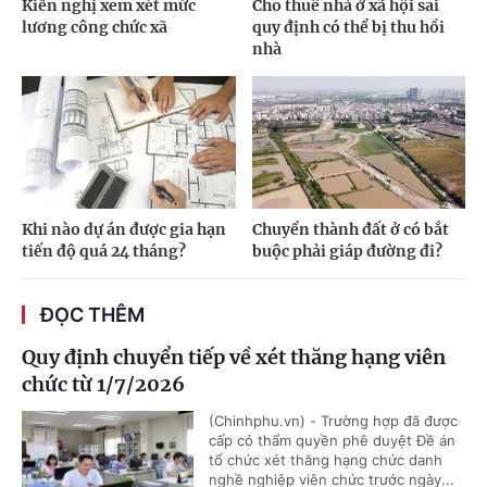
Kiến nghị xem xét mức
Cho thuê nhà ở xã hội sai
lương công chức xã
quy định có thể bị thu hồi
nhà
Khi nào dự án được gia hạn
Chuyển thành đất ở có bắt
tiến độ quá 24 tháng?
buộc phải giáp đường đi?
ĐỌC THÊM
Quy định chuyển tiếp về xét thăng hạng viên
chức từ 1/7/2026
(Chinhphu.vn) - Trường hợp đã được
cấp có thẩm quyền phê duyệt Đề án
tổ chức xét thăng hạng chức danh
nghề nghiệp viên chức trước ngày...