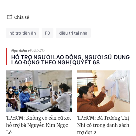
Chia sẻ
hỗ trợ tiền ăn
F0
điều trị tại nhà
Đọc thêm về chủ đề:
HỖ TRỢ NGƯỜI LAO ĐỘNG, NGƯỜI SỬ DỤNG
LAO ĐỘNG THEO NGHỊ QUYẾT 68
TPHCM: Không có căn cứ xét
TPHCM: Bà Trương Thị Tu
hỗ trợ bà Nguyễn Kim Ngọc
Nhi có trong danh sách h
Lê
trợ đợt 2