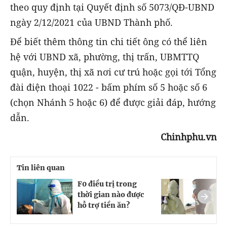
theo quy định tại Quyết định số 5073/QĐ-UBND
ngày 2/12/2021 của UBND Thành phố.
Để biết thêm thông tin chi tiết ông có thể liên
hệ với UBND xã, phường, thị trấn, UBMTTQ
quận, huyện, thị xã nơi cư trú hoặc gọi tới Tổng
đài điện thoại 1022 - bấm phím số 5 hoặc số 6
(chọn Nhánh 5 hoặc 6) để được giải đáp, hướng
dẫn.
Chinhphu.vn
Tin liên quan
F0 điều trị trong
V
thời gian nào được
đ
hỗ trợ tiền ăn?
t