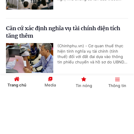
Căn cứ xác định nghĩa vụ tài chính diện tích
tăng thêm
(Chinhphu.vn) - Cơ quan thuế thực
hiện tính nghĩa vụ tài chính (tính
thuế) đối với đất đai dựa vào thông
tin phiếu chuyển và hồ sơ do UBND...
Trang chủ
Media
Tin nóng
Thông tin
Bồi dưỡng học sinh thi giải thể thao có được
quy đổi tiết dạy?
Cổng TTĐT Chính phủ
English
中文
(Chinhphu.vn) - Bà Thanh Thủy là
giáo viên Giáo dục thể chất cấp
THCS, được phân công bồi dưỡng đội
tuyển học sinh giỏi thể dục thể...