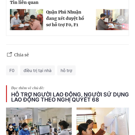
Tin liên quan
Quận Phú Nhuận
Đ
đang xét duyệt hồ
t
sơ hỗ trợ F0, F1
s
Chia sẻ
F0
điều trị tại nhà
hỗ trợ
Đọc thêm về chủ đề:
HỖ TRỢ NGƯỜI LAO ĐỘNG, NGƯỜI SỬ DỤNG
LAO ĐỘNG THEO NGHỊ QUYẾT 68