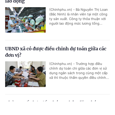
lao động
(Chinhphu.vn) - Bà Nguyễn Thị Loan
(Bắc Ninh) là nhân viên tại một công
ty sản xuất. Công ty thỏa thuận với
người lao động mức lương tổng...
UBND xã có được điều chỉnh dự toán giữa các
đơn vị?
(Chinhphu.vn) - Trường hợp điều
chỉnh dự toán chi giữa các đơn vị sử
dụng ngân sách trong cùng một cấp
xã thì thuộc thẩm quyền điều chỉnh...
Thủ tục cấp lại Giấy chứng nhận đăng ký
nghĩa vụ quân sự
Cổng TTĐT Chính phủ
English
中文