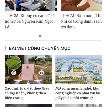
TPHCM: Không có căn cứ xét
TPHCM: Bà Trương Thị Tu
hỗ trợ bà Nguyễn Kim Ngọc
Nhi có trong danh sách h
Lê
trợ đợt 2
BÀI VIẾT CÙNG CHUYÊN MỤC
Xác định loại đất theo Giấy
Mở rộng ngành nghề, khu
chứng nhận, không theo
công nghiệp có phải xin lại
hiện trạng
giấy phép môi trường?