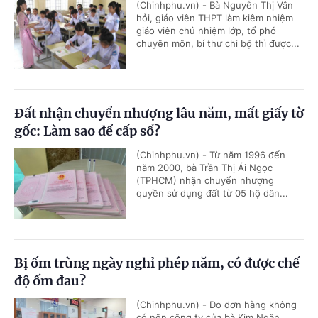
(Chinhphu.vn) - Bà Nguyễn Thị Vân
hỏi, giáo viên THPT làm kiêm nhiệm
giáo viên chủ nhiệm lớp, tổ phó
chuyên môn, bí thư chi bộ thì được...
Đất nhận chuyển nhượng lâu năm, mất giấy tờ
gốc: Làm sao để cấp sổ?
(Chinhphu.vn) - Từ năm 1996 đến
năm 2000, bà Trần Thị Ái Ngọc
(TPHCM) nhận chuyển nhượng
quyền sử dụng đất từ 05 hộ dân...
Bị ốm trùng ngày nghỉ phép năm, có được chế
độ ốm đau?
(Chinhphu.vn) - Do đơn hàng không
có nên công ty của bà Kim Ngân