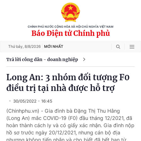
CHÍNH PHỦ NƯỚC CỘNG HÒA XÃ HỘI CHỦ NGHĨA VIỆT NAM
Báo Điện tử Chính phủ
Thứ bảy,
8/8/2026
MỚI NHẤT
Trả lời công dân - doanh nghiệp
Long An: 3 nhóm đối tượng F0
điều trị tại nhà được hỗ trợ
30/05/2022
16:45
(Chinhphu.vn) - Gia đình bà Đặng Thị Thu Hằng
(Long An) mắc COVID-19 (F0) đầu tháng 12/2021, đã
hoàn thành cách ly và có giấy xác nhận. Gia đình nộp
hồ sơ trước ngày 20/12/2021, nhưng cán bộ địa
phương không tiếp nhận và cho biết đã hết hạn từ