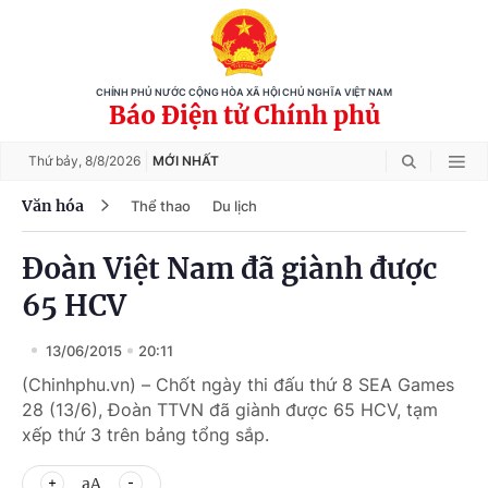
CHÍNH PHỦ NƯỚC CỘNG HÒA XÃ HỘI CHỦ NGHĨA VIỆT NAM
Báo Điện tử Chính phủ
Thứ bảy,
8/8/2026
MỚI NHẤT
Văn hóa
Thể thao
Du lịch
Đoàn Việt Nam đã giành được
65 HCV
13/06/2015
20:11
(Chinhphu.vn) – Chốt ngày thi đấu thứ 8 SEA Games
28 (13/6), Đoàn TTVN đã giành được 65 HCV, tạm
xếp thứ 3 trên bảng tổng sắp.
aA