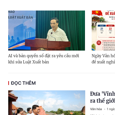
AI và bản quyền số đặt ra yêu cầu mới
Ngày Văn hó
khi sửa Luật Xuất bản
đề xuất nghỉ
ĐỌC THÊM
Đưa 'Vĩnh
ra thế giớ
Văn hóa
1 ngà