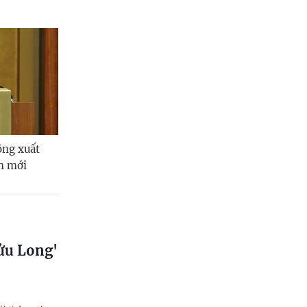
ộng xuất
ạn mới
ửu Long'