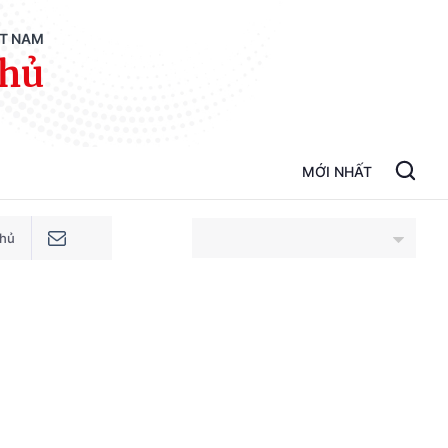
ỆT NAM
phủ
MỚI NHẤT
phủ
An Giang
Bắc Ninh
Cao Bằng