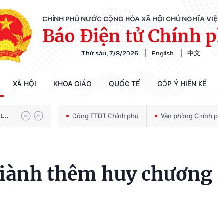
CHÍNH PHỦ NƯỚC CỘNG HÒA XÃ HỘI CHỦ NGHĨA VI
Báo Điện tử Chính 
Thứ sáu, 7/8/2026
English
中文
Chiến dịch 500 ngày đêm tìm kiếm, quy tập và xác định danh tính hài cốt liệt sĩ
XÃ HỘI
KHOA GIÁO
QUỐC TẾ
GÓP Ý HIẾN KẾ
Bảo vệ nền tảng tư tưởng của Đảng trong kỷ nguyên phát triển mới
Cổng TTĐT Chính phủ
Văn phòng Chính 
Chiến dịch 500 ngày đêm tìm kiếm, quy tập và xác định danh tính hài cốt liệt sĩ
iành thêm huy chương