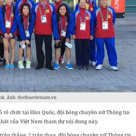
ank. Ảnh: thethaovietnam.vn
15 tổ chức tại Hàn Quốc, đội bóng chuyền nữ Thông tin
 nhất của Việt Nam tham dự nội dung này.
 trận thắng, 2 trận thua, đội bóng chuyền nữ Thông tin