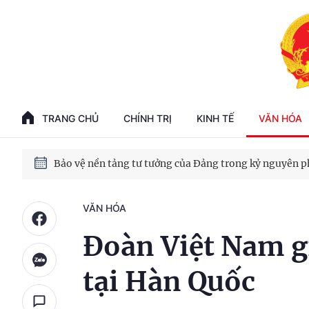
Phát triển kinh tế nhà nước trong kỷ nguyên mới
100 ngày xử lý các điểm nghẽn về chuyển đổi số
TRANG CHỦ
CHÍNH TRỊ
KINH TẾ
VĂN HÓA
Phát triển nhà ở cho thuê - Trụ cột chiến lược, lâu dài
Phát triển kinh tế nhà nước trong kỷ nguyên mới
VĂN HÓA
Đoàn Việt Nam g
tại Hàn Quốc