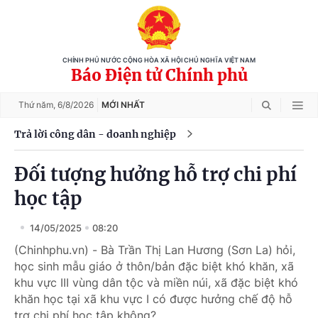
CHÍNH PHỦ NƯỚC CỘNG HÒA XÃ HỘI CHỦ NGHĨA VIỆT NAM
Báo Điện tử Chính phủ
Thứ năm,
6/8/2026
MỚI NHẤT
Trả lời công dân - doanh nghiệp
Đối tượng hưởng hỗ trợ chi phí
học tập
14/05/2025
08:20
(Chinhphu.vn) - Bà Trần Thị Lan Hương (Sơn La) hỏi,
học sinh mẫu giáo ở thôn/bản đặc biệt khó khăn, xã
khu vực III vùng dân tộc và miền núi, xã đặc biệt khó
khăn học tại xã khu vực I có được hưởng chế độ hỗ
trợ chi phí học tập không?