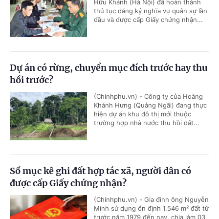
Hữu Khánh (Hà Nội) đã hoàn thành
thủ tục đăng ký nghĩa vụ quân sự lần
đầu và được cấp Giấy chứng nhận...
Dự án có rừng, chuyển mục đích trước hay thu
hồi trước?
(Chinhphu.vn) - Công ty của Hoàng
Khánh Hưng (Quảng Ngãi) đang thực
hiện dự án khu đô thị mới thuộc
trường hợp nhà nước thu hồi đất...
Sổ mục kê ghi đất hợp tác xã, người dân có
được cấp Giấy chứng nhận?
(Chinhphu.vn) - Gia đình ông Nguyễn
Minh sử dụng ổn định 1.546 m² đất từ
trước năm 1979 đến nay, chia làm 03