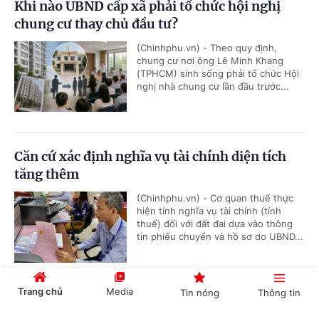
Khi nào UBND cấp xã phải tổ chức hội nghị
chung cư thay chủ đầu tư?
(Chinhphu.vn) - Theo quy định,
chung cư nơi ông Lê Minh Khang
(TPHCM) sinh sống phải tổ chức Hội
nghị nhà chung cư lần đầu trước...
Căn cứ xác định nghĩa vụ tài chính diện tích
tăng thêm
(Chinhphu.vn) - Cơ quan thuế thực
hiện tính nghĩa vụ tài chính (tính
thuế) đối với đất đai dựa vào thông
tin phiếu chuyển và hồ sơ do UBND...
Trang chủ
Media
Tin nóng
Thông tin
Bồi dưỡng học sinh thi giải thể thao có được