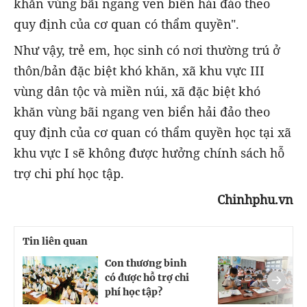
khăn vùng bãi ngang ven biển hải đảo theo
quy định của cơ quan có thẩm quyền".
Như vậy, trẻ em, học sinh có nơi thường trú ở
thôn/bản đặc biệt khó khăn, xã khu vực III
vùng dân tộc và miền núi, xã đặc biệt khó
khăn vùng bãi ngang ven biển hải đảo theo
quy định của cơ quan có thẩm quyền học tại xã
khu vực I sẽ không được hưởng chính sách hỗ
trợ chi phí học tập.
Chinhphu.vn
Tin liên quan
Con thương binh
T
có được hỗ trợ chi
k
phí học tập?
h