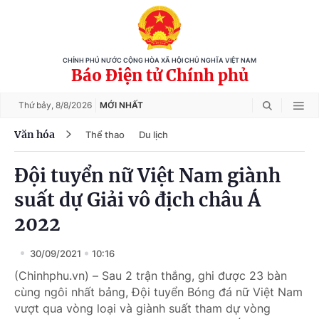
CHÍNH PHỦ NƯỚC CỘNG HÒA XÃ HỘI CHỦ NGHĨA VIỆT NAM
Báo Điện tử Chính phủ
Thứ bảy,
8/8/2026
MỚI NHẤT
Văn hóa
Thể thao
Du lịch
Đội tuyển nữ Việt Nam giành
suất dự Giải vô địch châu Á
2022
30/09/2021
10:16
(Chinhphu.vn) – Sau 2 trận thắng, ghi được 23 bàn
cùng ngôi nhất bảng, Đội tuyển Bóng đá nữ Việt Nam
vượt qua vòng loại và giành suất tham dự vòng