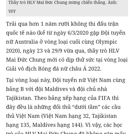
Thầy trò HLV Mai Đức Chung mừng chiến thắng. Ảnh:
VFF
Trải qua hơn 1 năm rưỡi không thi đấu trận
quốc tế nào (kể từ ngày 6/3/2020 gặp Đội tuyển
nữ Australia ở vòng loại cuối cùng Olympic
2020), ngày 23 và 29/9 vừa qua, thầy trò HLV
Mai Đức Chung mới có dịp thử sức tại vòng loại
Giải vô địch Bóng đá nữ châu Á 2022.
Tại vòng loại này, Đội tuyển nữ Việt Nam cùng
bảng B với đội Maldives và đội chủ nhà
Tajikistan. Theo bảng xếp hạng của FIFA thì
đây đều là những đối thủ “dưới tầm” các cầu
thủ Việt Nam (Việt Nam hạng 32, Tajikistan
hạng 135, Maldives hạng 144). Vì vậy, các học
trò của HLV Mai Đức Chung đã không gặp mấy