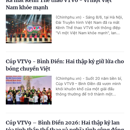
Ra mắt Kênh Thể thao VTV6 - Vì một Việt
Nam khỏe mạnh
(Chinhphu.vn) - Sáng 8/6, tại Hà Nội,
Đài Truyền hình Việt Nam đã ra mắt
Kênh Thể thao VTV6 với thông điệp
"Vì một Việt Nam khỏe mạnh", lan...
Cúp VTV9 - Bình Điền: Hai thập kỷ giữ lửa cho
bóng chuyền Việt
(Chinhphu.vn) - Suốt 20 năm bền bỉ,
Cúp VTV9 – Bình Điền đã vươn mình
khỏi khuôn khổ của một giải đấu
thông thường để trở thành một...
Cúp VTV9 – Bình Điền 2026: Hai thập kỷ lan
tỏa tinh thần thể thao và nghĩa tình cộng đồng