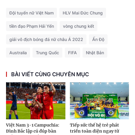
Đội tuyển nữ Việt Nam
HLV Mai Đức Chung
tiền đạo Phạm Hải Yến
vòng chung kết
giải vô địch bóng đá nữ châu Á 2022
Ấn Độ
Australia
Trung Quốc
FIFA
Nhật Bản
BÀI VIẾT CÙNG CHUYÊN MỤC
Việt Nam 3-1 Campuchia:
Tiếp sức thế hệ trẻ phát
Đình Bắc lập cú đúp bàn
triển toàn diện ngay từ