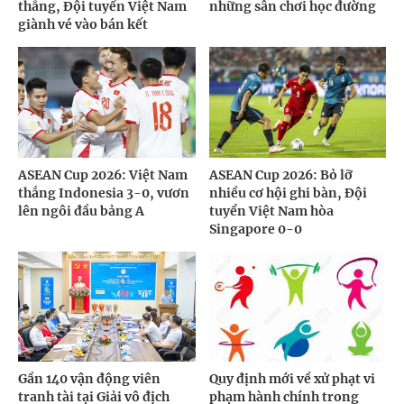
thắng, Đội tuyển Việt Nam
những sân chơi học đường
giành vé vào bán kết
ASEAN Cup 2026: Việt Nam
ASEAN Cup 2026: Bỏ lỡ
thắng Indonesia 3-0, vươn
nhiều cơ hội ghi bàn, Đội
lên ngôi đầu bảng A
tuyển Việt Nam hòa
Singapore 0-0
Gần 140 vận động viên
Quy định mới về xử phạt vi
tranh tài tại Giải vô địch
phạm hành chính trong