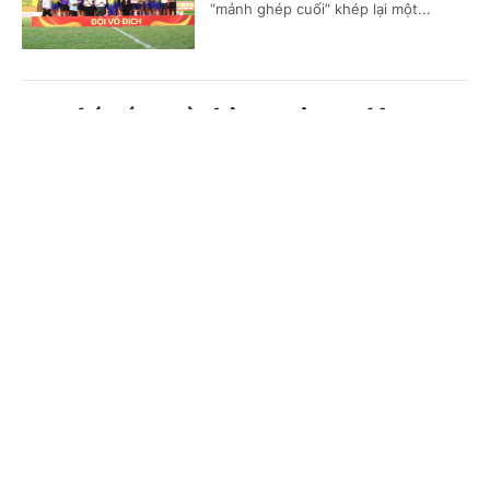
“mảnh ghép cuối” khép lại một...
VTV phát sóng toàn bộ 104 trận World Cup
2026
Cổng TTĐT Chính phủ
English
中文
(Chinhphu.vn) - VTV phát sóng toàn
bộ 104 trận World Cup 2026 phát
Trang chủ
Media
Tin nóng
Thông tin
sóng toàn bộ 104 trận đấu trên nhiều
nền tảng, đồng thời cung cấp dịch...
Chuyên mục
Nestlé MILO tiếp tục đồng hành cùng giải
CHÍNH TRỊ
KINH TẾ
bóng đá nhi đồng toàn quốc 2026
VĂN HÓA
XÃ HỘI
(Chinhphu.vn) - Báo Thiếu niên Tiền
phong và Nhi đồng (TNTP&NĐ), Liên
KHOA GIÁO
QUỐC TẾ
đoàn Bóng đá Việt Nam (VFF) phối
hợp cùng nhãn hàng Nestlé MILO...