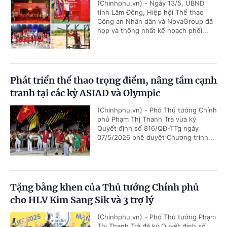
(Chinhphu.vn) - Ngày 13/5, UBND
tỉnh Lâm Đồng, Hiệp hội Thể thao
Công an Nhân dân và NovaGroup đã
họp và thống nhất kế hoạch phối...
Phát triển thể thao trọng điểm, nâng tầm cạnh
tranh tại các kỳ ASIAD và Olympic
(Chinhphu.vn) - Phó Thủ tướng Chính
phủ Phạm Thị Thanh Trà vừa ký
Quyết định số 816/QĐ-TTg ngày
07/5/2026 phê duyệt Chương trình...
Tặng bằng khen của Thủ tướng Chính phủ
cho HLV Kim Sang Sik và 3 trợ lý
(Chinhphu.vn) - Phó Thủ tướng Phạm
Thị Thanh Trà đã ký Quyết định số