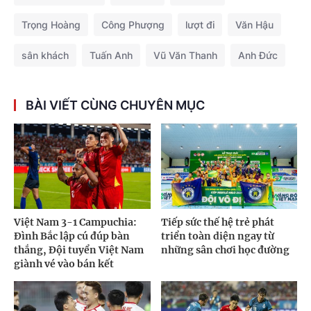
Trọng Hoàng
Công Phượng
lượt đi
Văn Hậu
sân khách
Tuấn Anh
Vũ Văn Thanh
Anh Đức
BÀI VIẾT CÙNG CHUYÊN MỤC
Việt Nam 3-1 Campuchia:
Tiếp sức thế hệ trẻ phát
Đình Bắc lập cú đúp bàn
triển toàn diện ngay từ
thắng, Đội tuyển Việt Nam
những sân chơi học đường
giành vé vào bán kết