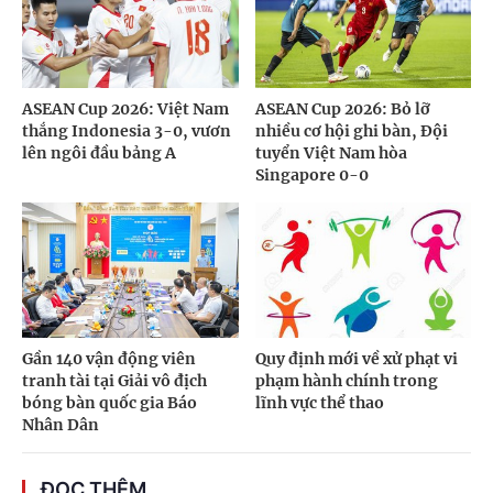
ASEAN Cup 2026: Việt Nam
ASEAN Cup 2026: Bỏ lỡ
thắng Indonesia 3-0, vươn
nhiều cơ hội ghi bàn, Đội
lên ngôi đầu bảng A
tuyển Việt Nam hòa
Singapore 0-0
Gần 140 vận động viên
Quy định mới về xử phạt vi
tranh tài tại Giải vô địch
phạm hành chính trong
bóng bàn quốc gia Báo
lĩnh vực thể thao
Nhân Dân
ĐỌC THÊM