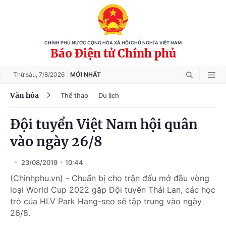
CHÍNH PHỦ NƯỚC CỘNG HÒA XÃ HỘI CHỦ NGHĨA VIỆT NAM
Báo Điện tử Chính phủ
Thứ sáu,
7/8/2026
MỚI NHẤT
Văn hóa
Thể thao
Du lịch
Đội tuyển Việt Nam hội quân
vào ngày 26/8
23/08/2019
10:44
(Chinhphu.vn) - Chuẩn bị cho trận đấu mở đầu vòng
loại World Cup 2022 gặp Đội tuyển Thái Lan, các học
trò của HLV Park Hang-seo sẽ tập trung vào ngày
26/8.