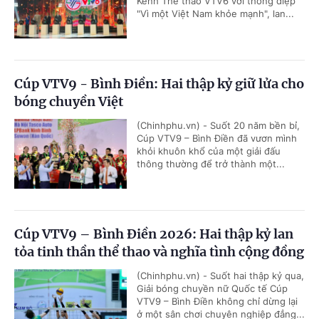
Kênh Thể thao VTV6 với thông điệp
"Vì một Việt Nam khỏe mạnh", lan...
Cúp VTV9 - Bình Điền: Hai thập kỷ giữ lửa cho
bóng chuyền Việt
(Chinhphu.vn) - Suốt 20 năm bền bỉ,
Cúp VTV9 – Bình Điền đã vươn mình
khỏi khuôn khổ của một giải đấu
thông thường để trở thành một...
Cúp VTV9 – Bình Điền 2026: Hai thập kỷ lan
tỏa tinh thần thể thao và nghĩa tình cộng đồng
(Chinhphu.vn) - Suốt hai thập kỷ qua,
Giải bóng chuyền nữ Quốc tế Cúp
VTV9 – Bình Điền không chỉ dừng lại
ở một sân chơi chuyên nghiệp đẳng...