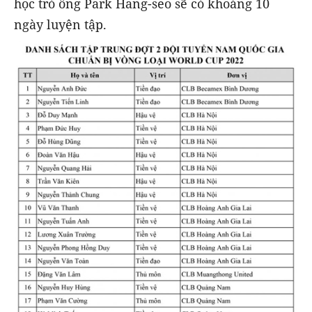
học trò ông Park Hang-seo sẽ có khoảng 10
ngày luyện tập.