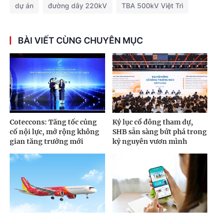
dự án
đường dây 220kV
TBA 500kV Việt Trì
BÀI VIẾT CÙNG CHUYÊN MỤC
Coteccons: Tăng tốc củng
Kỷ lục cổ đông tham dự,
cố nội lực, mở rộng không
SHB sẵn sàng bứt phá trong
gian tăng trưởng mới
kỷ nguyên vươn mình