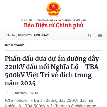
CHÍNH PHỦ NƯỚC CỘNG HÒA XÃ HỘI CHỦ NGHĨA VIỆT NAM
Báo Điện tử Chính phủ
Thứ hai,
10/8/2026
MỚI NHẤT
Kinh doanh
Phấn đấu đưa dự án đường dây
220kV đấu nối Nghĩa Lộ - TBA
500kV Việt Trì về đích trong
năm 2025
13/10/2025
12:13
(Chinhphu.vn) - Dự án đường dây 220kV đấu nối
Nghĩa Lộ - TBA 500kV Việt Trì đang ở chặng nước