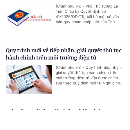
(Chinhphu.vn) - Phó Thủ tướng Lê
Tiến Châu ký Quyết định số
41/2026/QĐ-TTg bãi bỏ một số văn
bản quy phạm pháp luật của Thủ...
Quy trình mới về tiếp nhận, giải quyết thủ tục
hành chính trên môi trường điện tử
(Chinhphu.vn) - Quy trình tiếp nhận,
giải quyết thủ tục hành chính trên
môi trường điện tử vừa được chỉnh
sửa theo quy định mới tại Nghị định...
Một số quy định mới về thực hiện thủ tục
hành chính theo cơ chế một cửa, một cửa liên
Cổng TTĐT Chính phủ
English
中文
thông