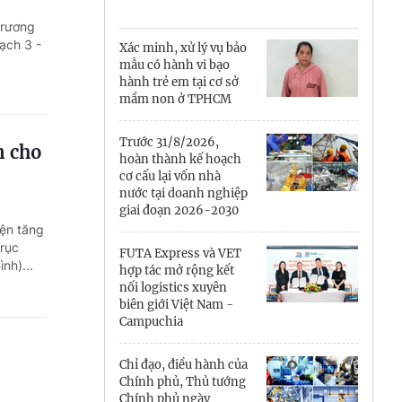
Cà Mau
trương
Cần Thơ
ạch 3 -
Xác minh, xử lý vụ bảo
mẫu có hành vi bạo
Điện Biên
hành trẻ em tại cơ sở
mầm non ở TPHCM
Đà Nẵng
Trước 31/8/2026,
n cho
Đắk Lắk
hoàn thành kế hoạch
cơ cấu lại vốn nhà
Đồng Nai
nước tại doanh nghiệp
giai đoạn 2026-2030
iện tăng
Đồng Tháp
trục
FUTA Express và VET
nh)...
Gia Lai
hợp tác mở rộng kết
nối logistics xuyên
biên giới Việt Nam -
Hà Nội
Campuchia
Hồ Chí Minh
Chỉ đạo, điều hành của
Chính phủ, Thủ tướng
Hà Tĩnh
Chính phủ ngày