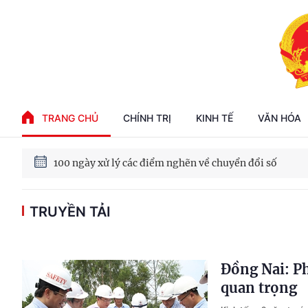
Phát triển kinh tế nhà nước trong kỷ nguyên mới
TRANG CHỦ
CHÍNH TRỊ
KINH TẾ
VĂN HÓA
100 ngày xử lý các điểm nghẽn về chuyển đổi số
Phát triển nhà ở cho thuê - Trụ cột chiến lược, lâu dài
TRUYỀN TẢI
Phát triển kinh tế nhà nước trong kỷ nguyên mới
Đồng Nai: Ph
quan trọng