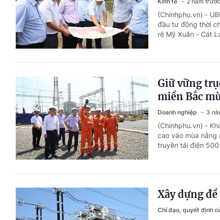
Kinh tế
2 năm trướ
(Chinhphu.vn) - UB
đầu tư đồng thời 
rẽ Mỹ Xuân - Cát Lá
Giữ vững trụ
miền Bắc m
Doanh nghiệp
3 nă
(Chinhphu.vn) - Khi
cao vào mùa nắng n
truyền tải điện 50
Xây dựng đề 
Chỉ đạo, quyết định 