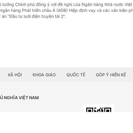
ủ tướng Chính phủ đồng ý với đề nghị của Ngân hàng Nhà nước Việ
Ngân hàng Phát triển châu Á (ADB) Hiệp định vay và các văn kiện ph
án "Đầu tư lưới điện truyền tải 2".
XÃ HỘI
KHOA GIÁO
QUỐC TẾ
GÓP Ý HIẾN KẾ
HỦ NGHĨA VIỆT NAM
Tải ứng dụng:
BÁO ĐIỆN TỬ CHÍNH PHỦ