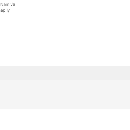
t Nam về
áp lý