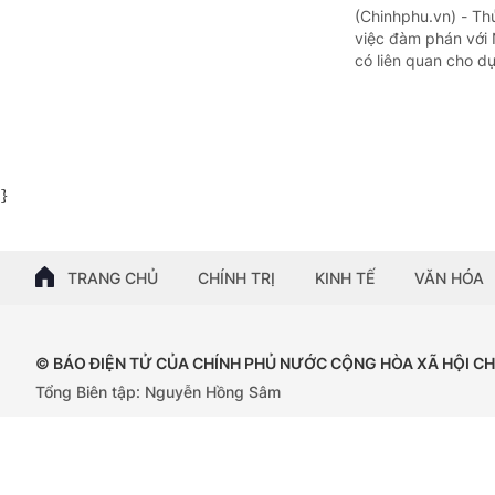
(Chinhphu.vn) - Th
việc đàm phán với 
có liên quan cho dự 
}
TRANG CHỦ
CHÍNH TRỊ
KINH TẾ
VĂN HÓA
© BÁO ĐIỆN TỬ CỦA CHÍNH PHỦ NƯỚC CỘNG HÒA XÃ HỘI C
Tổng Biên tập: Nguyễn Hồng Sâm
Giấy phép số: 102/GP-BTTTT, cấp ngày 15/04/2024.
Trụ sở: 16 Lê Hồng Phong - Ba Đình - Hà Nội;