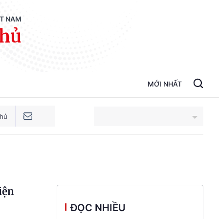
ỆT NAM
phủ
MỚI NHẤT
phủ
An Giang
Bắc Ninh
iện
Cao Bằng
ĐỌC NHIỀU