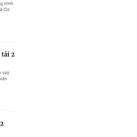
Quảng Ngãi
g trình
và Cơ
Quảng Ninh
Quảng Trị
Sơn La
tải 2
Thanh Hóa
Thái Nguyên
h vay
 văn
Thừa Thiên Huế
Tuyên Quang
Tây Ninh
Vĩnh Long
 2