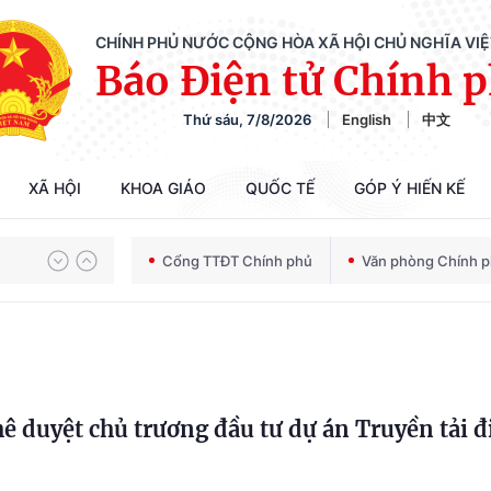
CHÍNH PHỦ NƯỚC CỘNG HÒA XÃ HỘI CHỦ NGHĨA VI
Báo Điện tử Chính 
Thứ sáu, 7/8/2026
English
中文
Chiến dịch 500 ngày đêm tìm kiếm, quy tập và xác định danh tính hài cốt liệt sĩ
XÃ HỘI
KHOA GIÁO
QUỐC TẾ
GÓP Ý HIẾN KẾ
Bảo vệ nền tảng tư tưởng của Đảng trong kỷ nguyên phát triển mới
Cổng TTĐT Chính phủ
Văn phòng Chính 
Chiến dịch 500 ngày đêm tìm kiếm, quy tập và xác định danh tính hài cốt liệt sĩ
ê duyệt chủ trương đầu tư dự án Truyền tải đ