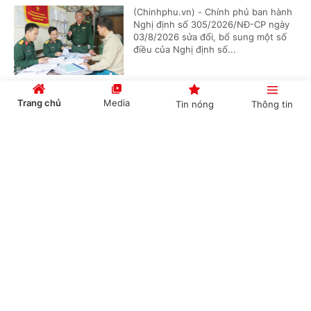
(Chinhphu.vn) - Chính phủ ban hành
Nghị định số 305/2026/NĐ-CP ngày
03/8/2026 sửa đổi, bổ sung một số
điều của Nghị định số...
Trang chủ
Media
Tin nóng
Thông tin
Chức năng, nhiệm vụ, cơ cấu tổ chức mới của
Bộ Ngoại giao
Cổng TTĐT Chính phủ
English
中文
(Chinhphu.vn) - Chính phủ ban hành
Nghị định số 306/2026/NĐ-CP quy
định chức năng, nhiệm vụ, quyền hạn
và cơ cấu tổ chức của Bộ Ngoại giao.
Chuyên mục
Bổ nhiệm 2 Thứ trưởng Bộ Ngoại giao
CHÍNH TRỊ
KINH TẾ
(Chinhphu.vn) - Thủ tướng Chính phủ
VĂN HÓA
XÃ HỘI
Lê Minh Hưng đã ký các Quyết định