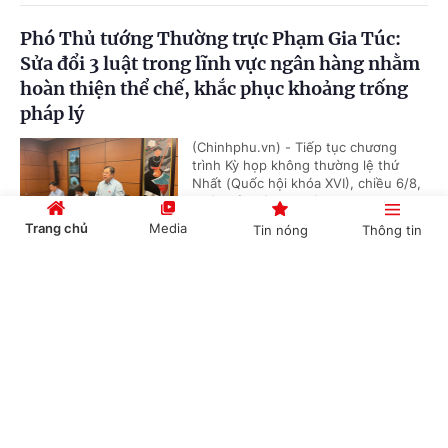
Phó Thủ tướng Thường trực Phạm Gia Túc:
Sửa đổi 3 luật trong lĩnh vực ngân hàng nhằm
hoàn thiện thể chế, khắc phục khoảng trống
pháp lý
(Chinhphu.vn) - Tiếp tục chương
trình Kỳ họp không thường lệ thứ
Nhất (Quốc hội khóa XVI), chiều 6/8,
Phó Thủ tướng Thường trực Phạm...
Trang chủ
Media
Tin nóng
Thông tin
Cổng TTĐT Chính phủ
English
中文
Đề xuất chính sách ưu tiên, ưu đãi trong đấu
thầu, mua sắm hàng hoá xuất xứ trong nước
(Chinhphu.vn) - Tại dự thảo Luật Đấu
thầu (sửa đổi), Bộ Tài chính đề xuất
chính sách ưu tiên, ưu đãi trong đấu
Chuyên mục
thầu, mua sắm hàng hoá xuất xứ...