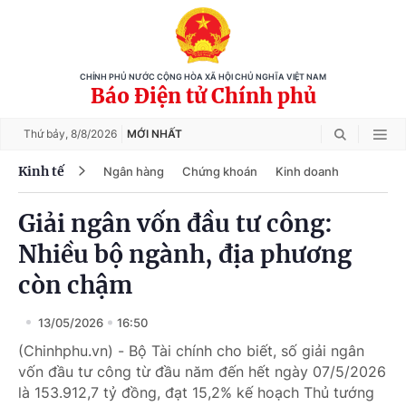
CHÍNH PHỦ NƯỚC CỘNG HÒA XÃ HỘI CHỦ NGHĨA VIỆT NAM
Báo Điện tử Chính phủ
Thứ bảy,
8/8/2026
MỚI NHẤT
Kinh tế
Ngân hàng
Chứng khoán
Kinh doanh
Giải ngân vốn đầu tư công:
Nhiều bộ ngành, địa phương
còn chậm
13/05/2026
16:50
(Chinhphu.vn) - Bộ Tài chính cho biết, số giải ngân
vốn đầu tư công từ đầu năm đến hết ngày 07/5/2026
là 153.912,7 tỷ đồng, đạt 15,2% kế hoạch Thủ tướng