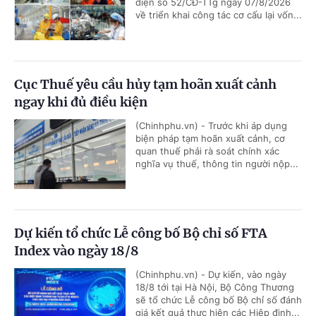
điện số 52/CĐ-TTg ngày 07/8/2026
về triển khai công tác cơ cấu lại vốn...
Cục Thuế yêu cầu hủy tạm hoãn xuất cảnh
ngay khi đủ điều kiện
(Chinhphu.vn) - Trước khi áp dụng
biện pháp tạm hoãn xuất cảnh, cơ
quan thuế phải rà soát chính xác
nghĩa vụ thuế, thông tin người nộp...
Dự kiến tổ chức Lễ công bố Bộ chỉ số FTA
Index vào ngày 18/8
(Chinhphu.vn) - Dự kiến, vào ngày
18/8 tới tại Hà Nội, Bộ Công Thương
sẽ tổ chức Lễ công bố Bộ chỉ số đánh
giá kết quả thực hiện các Hiệp định...