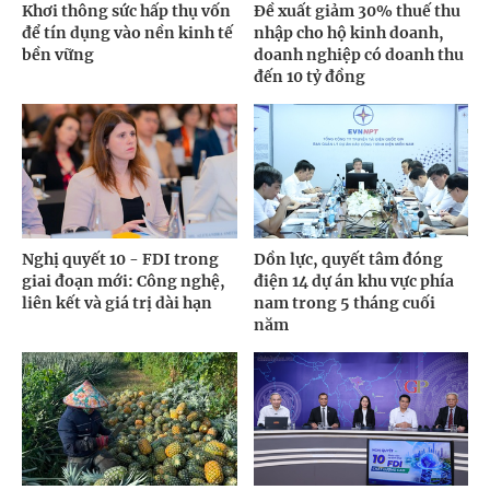
Khơi thông sức hấp thụ vốn
Đề xuất giảm 30% thuế thu
để tín dụng vào nền kinh tế
nhập cho hộ kinh doanh,
bền vững
doanh nghiệp có doanh thu
đến 10 tỷ đồng
Nghị quyết 10 - FDI trong
Dồn lực, quyết tâm đóng
giai đoạn mới: Công nghệ,
điện 14 dự án khu vực phía
liên kết và giá trị dài hạn
nam trong 5 tháng cuối
năm