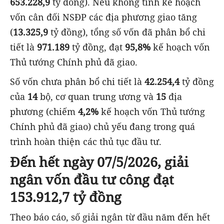
653.228,9
tỷ đồng). Nếu không tính kế hoạch
vốn cân đối NSĐP các địa phương giao tăng
(
13.325,9
tỷ đồng), tổng số vốn đã phân bổ chi
tiết là
971.189
tỷ đồng, đạt
95,8%
kế hoạch vốn
Thủ tướng Chính phủ đã giao.
Số vốn chưa phân bổ chi tiết là
42.254,4
tỷ đồng
của
14
bộ, cơ quan trung ương và
15
địa
phương (chiếm
4,2%
kế hoạch vốn Thủ tướng
Chính phủ đã giao) chủ yếu đang trong quá
trình hoàn thiện các thủ tục đầu tư.
Đến hết ngày 07/5/2026, giải
ngân vốn đầu tư công đạt
153.912,7 tỷ đồng
Theo báo cáo, số giải ngân từ đầu năm đến hết