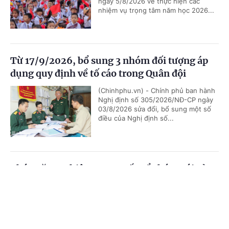
ngày 5/8/2026 về thực hiện các
nhiệm vụ trọng tâm năm học 2026...
Từ 17/9/2026, bổ sung 3 nhóm đối tượng áp
dụng quy định về tố cáo trong Quân đội
(Chinhphu.vn) - Chính phủ ban hành
Nghị định số 305/2026/NĐ-CP ngày
03/8/2026 sửa đổi, bổ sung một số
điều của Nghị định số...
Chức năng, nhiệm vụ, cơ cấu tổ chức mới của
Bộ Ngoại giao
Cổng TTĐT Chính phủ
English
中文
(Chinhphu.vn) - Chính phủ ban hành
Nghị định số 306/2026/NĐ-CP quy
Trang chủ
Media
Tin nóng
Thông tin
định chức năng, nhiệm vụ, quyền hạn
và cơ cấu tổ chức của Bộ Ngoại giao.