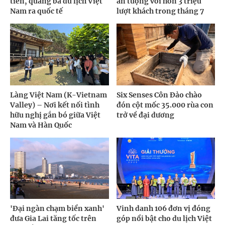
tiến, quảng bá du lịch Việt
ấn tượng với hơn 3 triệu
Nam ra quốc tế
lượt khách trong tháng 7
Làng Việt Nam (K-Vietnam
Six Senses Côn Đảo chào
Valley) – Nơi kết nối tình
đón cột mốc 35.000 rùa con
hữu nghị gắn bó giữa Việt
trở về đại dương
Nam và Hàn Quốc
'Đại ngàn chạm biển xanh'
Vinh danh 106 đơn vị đóng
đưa Gia Lai tăng tốc trên
góp nổi bật cho du lịch Việt