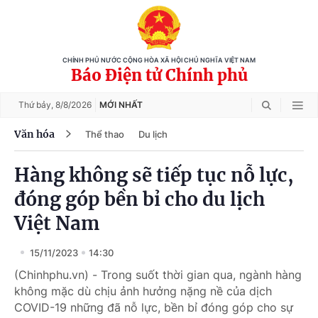
CHÍNH PHỦ NƯỚC CỘNG HÒA XÃ HỘI CHỦ NGHĨA VIỆT NAM
Báo Điện tử Chính phủ
Thứ bảy,
8/8/2026
MỚI NHẤT
Văn hóa
Thể thao
Du lịch
Hàng không sẽ tiếp tục nỗ lực,
đóng góp bền bỉ cho du lịch
Việt Nam
15/11/2023
14:30
(Chinhphu.vn) - Trong suốt thời gian qua, ngành hàng
không mặc dù chịu ảnh hưởng nặng nề của dịch
COVID-19 những đã nỗ lực, bền bỉ đóng góp cho sự