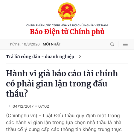
CHÍNH PHỦ NƯỚC CỘNG HÒA XÃ HỘI CHỦ NGHĨA VIỆT NAM
Báo Điện tử Chính phủ
Thứ hai,
10/8/2026
MỚI NHẤT
Trả lời công dân - doanh nghiệp
Hành vi giả báo cáo tài chính
có phải gian lận trong đấu
thầu?
04/12/2017
07:02
(Chinhphu.vn) –
Luật Đấu thầu
quy định một trong
các hành vi gian lận trong lựa chọn nhà thầu là nhà
thầu cố ý cung cấp các thông tin không trung thực