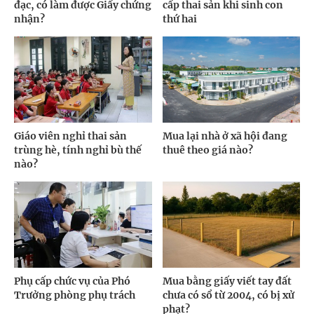
đạc, có làm được Giấy chứng
cấp thai sản khi sinh con
nhận?
thứ hai
Giáo viên nghỉ thai sản
Mua lại nhà ở xã hội đang
trùng hè, tính nghỉ bù thế
thuê theo giá nào?
nào?
Phụ cấp chức vụ của Phó
Mua bằng giấy viết tay đất
Trưởng phòng phụ trách
chưa có sổ từ 2004, có bị xử
phạt?