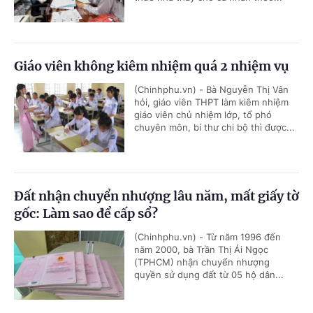
Giáo viên không kiêm nhiệm quá 2 nhiệm vụ
(Chinhphu.vn) - Bà Nguyễn Thị Vân
hỏi, giáo viên THPT làm kiêm nhiệm
giáo viên chủ nhiệm lớp, tổ phó
chuyên môn, bí thư chi bộ thì được...
Đất nhận chuyển nhượng lâu năm, mất giấy tờ
gốc: Làm sao để cấp sổ?
(Chinhphu.vn) - Từ năm 1996 đến
năm 2000, bà Trần Thị Ái Ngọc
(TPHCM) nhận chuyển nhượng
quyền sử dụng đất từ 05 hộ dân...