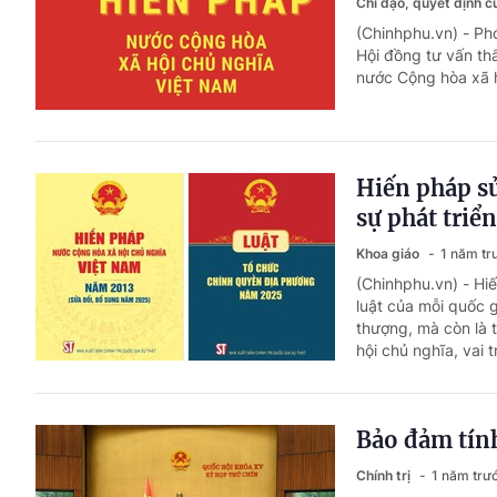
Chỉ đạo, quyết định 
(Chinhphu.vn) - Ph
Hội đồng tư vấn thẩ
nước Cộng hòa xã h
Hiến pháp sử
sự phát triể
Khoa giáo
1 năm tr
(Chinhphu.vn) - Hiế
luật của mỗi quốc 
thượng, mà còn là 
hội chủ nghĩa, vai t
Bảo đảm tính
Chính trị
1 năm trư