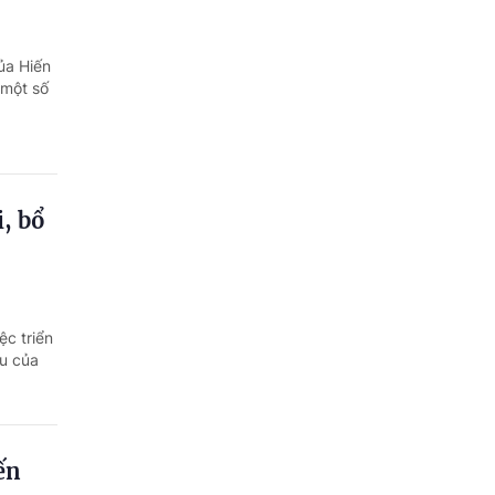
ủa Hiến
 một số
i, bổ
ệc triển
ều của
ến