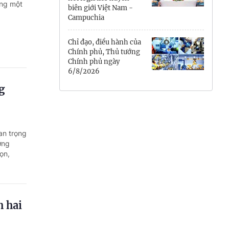
ung một
biên giới Việt Nam -
Hưng Yên
Campuchia
Hải Phòng
Chỉ đạo, điều hành của
Chính phủ, Thủ tướng
Khánh Hòa
Chính phủ ngày
6/8/2026
Lai Châu
g
Lào Cai
Lâm Đồng
an trọng
ớng
Lạng Sơn
ọn,
Nghệ An
Ninh Bình
h hai
Phú Thọ