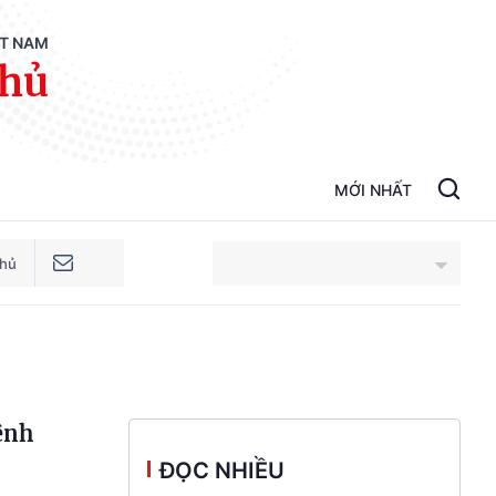
ỆT NAM
phủ
MỚI NHẤT
phủ
An Giang
Bắc Ninh
ệnh
Cao Bằng
ĐỌC NHIỀU