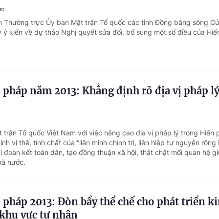
ớc
an Thường trực Ủy ban Mặt trận Tổ quốc các tỉnh Đồng bằng sông C
ấy ý kiến về dự thảo Nghị quyết sửa đổi, bổ sung một số điều của Hi
 pháp năm 2013: Khẳng định rõ địa vị pháp lý
t trận Tổ quốc Việt Nam với việc nâng cao địa vị pháp lý trong Hiến
 vị thế, tính chất của “liên minh chính trị, liên hiệp tự nguyện rộng l
i đoàn kết toàn dân, tạo đồng thuận xã hội, thắt chặt mối quan hệ g
hà nước.
 pháp 2013: Đòn bẩy thể chế cho phát triển k
 khu vực tư nhân