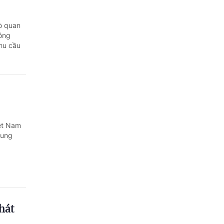
ò quan
công
nhu cầu
iệt Nam
sung
hát