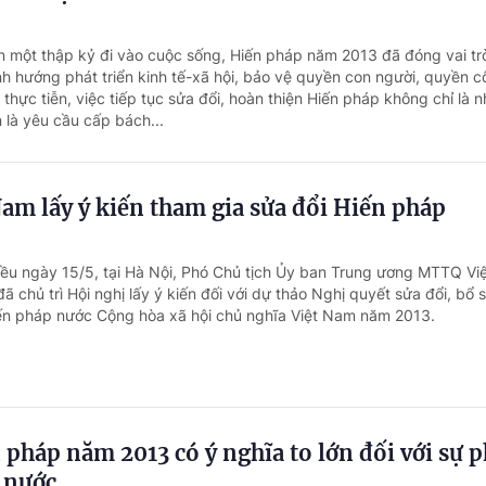
n một thập kỷ đi vào cuộc sống, Hiến pháp năm 2013 đã đóng vai tr
ịnh hướng phát triển kinh tế-xã hội, bảo vệ quyền con người, quyền 
thực tiễn, việc tiếp tục sửa đổi, hoàn thiện Hiến pháp không chỉ là 
là yêu cầu cấp bách...
m lấy ý kiến tham gia sửa đổi Hiến pháp
iều ngày 15/5, tại Hà Nội, Phó Chủ tịch Ủy ban Trung ương MTTQ V
chủ trì Hội nghị lấy ý kiến đối với dự thảo Nghị quyết sửa đổi, bổ 
ến pháp nước Cộng hòa xã hội chủ nghĩa Việt Nam năm 2013.
 pháp năm 2013 có ý nghĩa to lớn đối với sự p
t nước