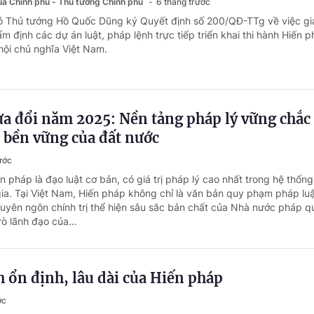
của Chính phủ - Thủ tướng Chính phủ
6 tháng trước
ó Thủ tướng Hồ Quốc Dũng ký Quyết định số 200/QĐ-TTg về việc giả
m định các dự án luật, pháp lệnh trực tiếp triển khai thi hành Hiến 
ội chủ nghĩa Việt Nam.
a đổi năm 2025: Nền tảng pháp lý vững chắc
n bền vững của đất nước
ước
n pháp là đạo luật cơ bản, có giá trị pháp lý cao nhất trong hệ thốn
gia. Tại Việt Nam, Hiến pháp không chỉ là văn bản quy phạm pháp luậ
tuyên ngôn chính trị thể hiện sâu sắc bản chất của Nhà nước pháp 
rò lãnh đạo của...
 ổn định, lâu dài của Hiến pháp
ớc