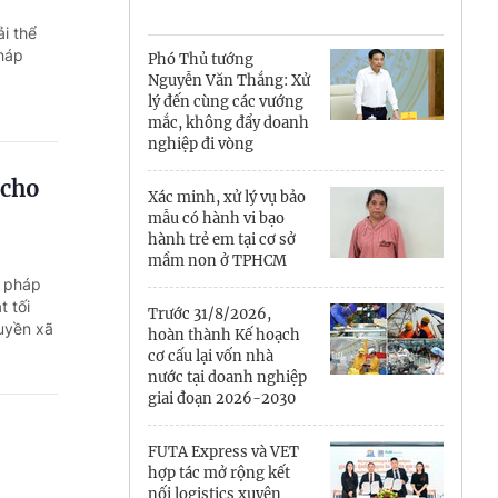
Cà Mau
i thể
Cần Thơ
pháp
Phó Thủ tướng
Nguyễn Văn Thắng: Xử
Điện Biên
lý đến cùng các vướng
mắc, không đẩy doanh
Đà Nẵng
nghiệp đi vòng
 cho
Đắk Lắk
Xác minh, xử lý vụ bảo
mẫu có hành vi bạo
Đồng Nai
hành trẻ em tại cơ sở
mầm non ở TPHCM
g pháp
Đồng Tháp
t tối
Trước 31/8/2026,
quyền xã
Gia Lai
hoàn thành Kế hoạch
cơ cấu lại vốn nhà
nước tại doanh nghiệp
Hà Nội
giai đoạn 2026-2030
Hồ Chí Minh
FUTA Express và VET
hợp tác mở rộng kết
Hà Tĩnh
nối logistics xuyên