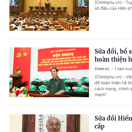
(Chinhphu.vn) - Tuy
số điều của Hiến 
Sửa đổi, bổ 
hoàn thiện h
Chính trị
1 năm trư
(Chinhphu.vn) - Việ
để hoàn thiện hệ t
cách mạng, chính qu
mạnh".
Sửa đổi Hiến
cấp