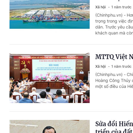
Xã hội
1 năm trước
(Chinhphu.vn) - Hơ
trọng trong việc đ
dân. Trước yêu cầu 
khách quan mà còn 
MTTQ Việt Na
Xã hội
1 năm trước
(Chinhphu.vn) - Ch
Hoàng Công Thủy đã 
một số điều của Hi
Sửa đổi Hiến
triển của đấ