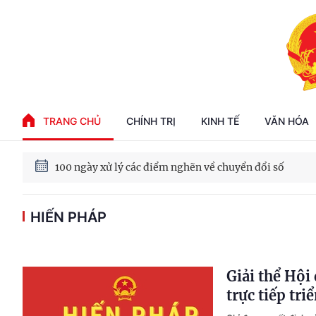
Phát triển kinh tế nhà nước trong kỷ nguyên mới
TRANG CHỦ
CHÍNH TRỊ
KINH TẾ
VĂN HÓA
100 ngày xử lý các điểm nghẽn về chuyển đổi số
Phát triển nhà ở cho thuê - Trụ cột chiến lược, lâu dài
HIẾN PHÁP
Phát triển kinh tế nhà nước trong kỷ nguyên mới
Giải thể Hội
trực tiếp tr