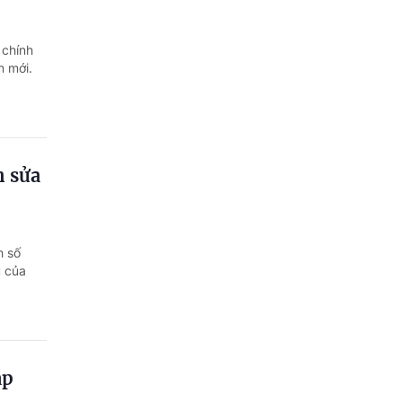
 chính
n mới.
n sửa
h số
u của
áp