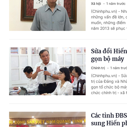
Xã hội
1 năm trước
(Chinhphu.vn) - Nh
những vấn đề lớn, 
muốn, những điểm m
năm 2013 sẽ phục v
Sửa đổi Hiế
gọn bộ máy
Chính trị
1 năm trư
(Chinhphu.vn) - Sử
trị của Đảng và Nhà
gọn tổ chức bộ máy
chức chính trị - xã h
Các tỉnh ĐBS
sung Hiến p