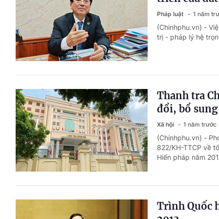
Pháp luật
1 năm tr
(Chinhphu.vn) - Vi
trị - pháp lý hệ trọ
Thanh tra Ch
đổi, bổ sun
Xã hội
1 năm trước
(Chinhphu.vn) - Ph
822/KH-TTCP về tổ 
Hiến pháp năm 201
Trình Quốc h