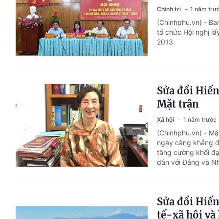
Chính trị
1 năm trư
(Chinhphu.vn) - B
tổ chức Hội nghị l
2013.
Sửa đổi Hiến
Mặt trận
Xã hội
1 năm trước
(Chinhphu.vn) - Mặ
ngày càng khẳng định
tăng cường khối đạ
dân với Đảng và N
Sửa đổi Hiến
tế-xã hội và