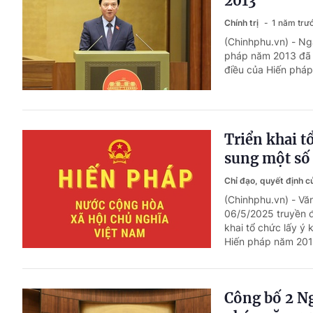
2013
Chính trị
1 năm trư
(Chinhphu.vn) - Ng
pháp năm 2013 đã t
điều của Hiến pháp
Triển khai t
sung một số
Chỉ đạo, quyết định 
(Chinhphu.vn) - V
06/5/2025 truyền đ
khai tổ chức lấy ý
Hiến pháp năm 201
Công bố 2 Ng