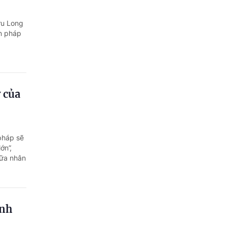
ửu Long
ến pháp
 của
 pháp sẽ
ớn”,
iữa nhân
inh