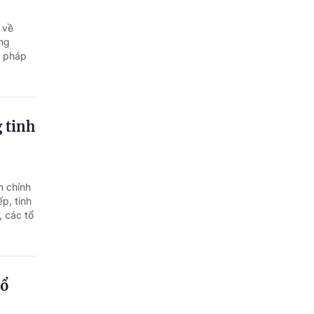
Quảng Ngãi
 về
Quảng Ninh
ong
n pháp
Quảng Trị
Sơn La
 tinh
Thanh Hóa
Thái Nguyên
Thừa Thiên Huế
m chính
p, tinh
 các tổ
Tuyên Quang
Tây Ninh
Vĩnh Long
bổ