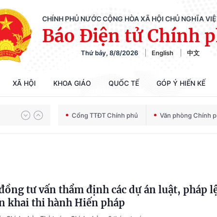
CHÍNH PHỦ NƯỚC CỘNG HÒA XÃ HỘI CHỦ NGHĨA VI
Báo Điện tử Chính 
Thứ bảy, 8/8/2026
English
中文
Chiến dịch 500 ngày đêm tìm kiếm, quy tập và xác định danh tính hài cốt liệt sĩ
XÃ HỘI
KHOA GIÁO
QUỐC TẾ
GÓP Ý HIẾN KẾ
Bảo vệ nền tảng tư tưởng của Đảng trong kỷ nguyên phát triển mới
Cổng TTĐT Chính phủ
Văn phòng Chính 
Chiến dịch 500 ngày đêm tìm kiếm, quy tập và xác định danh tính hài cốt liệt sĩ
 đồng tư vấn thẩm định các dự án luật, pháp l
iển khai thi hành Hiến pháp