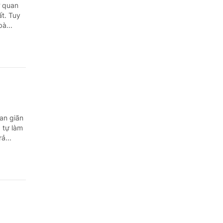
Quảng Ngãi
ơ quan
t. Tuy
Quảng Ninh
à...
Quảng Trị
Sơn La
Thanh Hóa
Thái Nguyên
an giãn
 tự làm
Thừa Thiên Huế
ả...
Tuyên Quang
Tây Ninh
Vĩnh Long