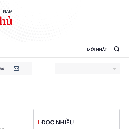
ỆT NAM
phủ
MỚI NHẤT
phủ
An Giang
Bắc Ninh
Cao Bằng
ĐỌC NHIỀU