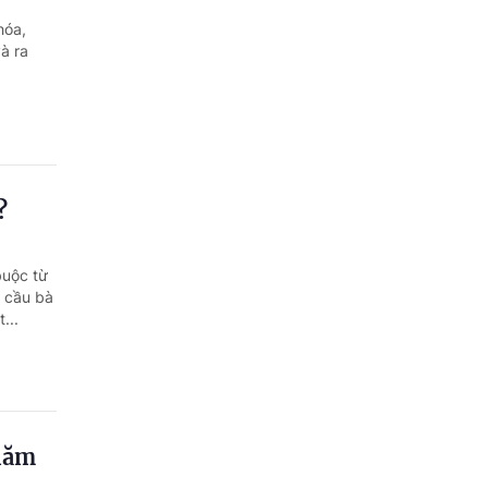
hóa,
à ra
?
buộc từ
 cầu bà
...
 năm