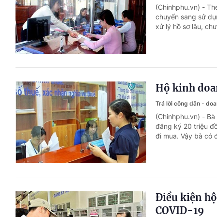
(Chinhphu.vn) - Th
chuyển sang sử dụn
xử lý hồ sơ lâu, ch
Hộ kinh doan
Trả lời công dân - do
(Chinhphu.vn) - Bà 
đăng ký 20 triệu đồ
đi mua. Vậy bà có 
Điều kiện hộ
COVID-19