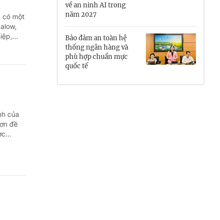
về an ninh AI trong
Hưng Yên
năm 2027
 có một
galow,
Hải Phòng
ệp,...
Bảo đảm an toàn hệ
thống ngân hàng và
Khánh Hòa
phù hợp chuẩn mực
quốc tế
Lai Châu
Lào Cai
nh của
Lâm Đồng
đơn đề
c...
Lạng Sơn
Nghệ An
Ninh Bình
Phú Thọ