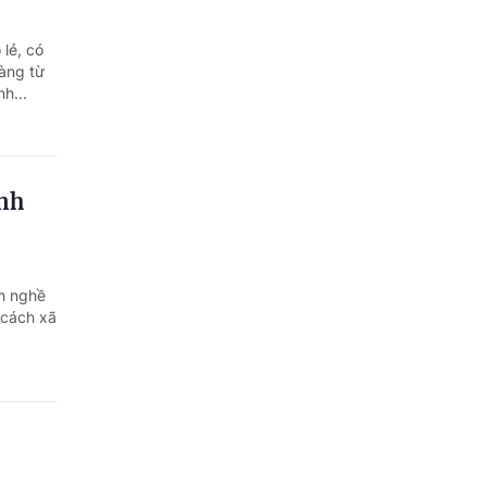
lẻ, có
àng từ
h...
inh
h nghề
 cách xã