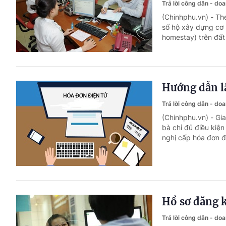
Trả lời công dân - do
(Chinhphu.vn) - T
số hộ xây dựng cơ 
homestay) trên đất
Hướng dẫn lậ
Trả lời công dân - do
(Chinhphu.vn) - Gi
bà chỉ đủ điều kiệ
nghị cấp hóa đơn đ
Hồ sơ đăng 
Trả lời công dân - do