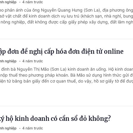
anh nghiệp
4 năm trước
heo phản ánh của ông Nguyễn Quang Hưng (Sơn La), địa phương ông
sở vật chất để kinh doanh dịch vụ lưu trú (khách sạn, nhà nghỉ, bun
 nông nghiệp, đất không được cấp giấy phép xây dựng, đất lâm nghi
p đơn đề nghị cấp hóa đơn điện tử online
anh nghiệp
4 năm trước
a đình bà Nguyễn Thị Mão (Sơn La) kinh doanh ăn uống. Hộ kinh doa
n nộp thuế theo phương pháp khoán. Bà Mão sử dụng hình thức gửi 
iện tử bằng bản giấy đến cơ quan thuế, do vậy, hồ sơ giấy tờ để đượ
ký hộ kinh doanh có cần sổ đỏ không?
anh nghiệp
4 năm trước