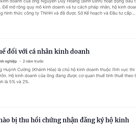
 kinh doanh của ông Nguyễn Duy Hoàng (Bình Định) hoạt động đấu 
. Để mở rộng quy mô kinh doanh và tư cách pháp nhân, hộ kinh doa
g hình thức công ty TNHH và đã được Sở Kế hoạch và Đầu tư cấp...
huế đối với cá nhân kinh doanh
anh nghiệp
2 năm trước
g Huỳnh Cường (Khánh Hòa) là chủ hộ kinh doanh thuộc lĩnh vực thi
 rôn. Hộ kinh doanh của ông đang được cơ quan thuế tính thuế theo 
nh là 5% và 2%.
nào bị thu hồi chứng nhận đăng ký hộ kinh