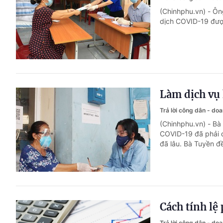
(Chinhphu.vn) - Ôn
dịch COVID-19 được
Làm dịch vụ 
Trả lời công dân - do
(Chinhphu.vn) - Bà
COVID-19 đã phải 
đã lâu. Bà Tuyền đ
Cách tính lệ
Trả lời công dân - do