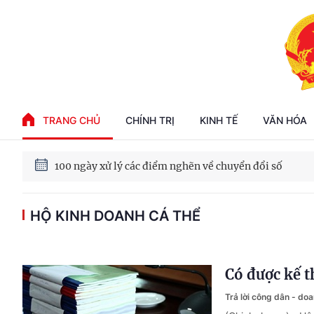
Phát triển kinh tế nhà nước trong kỷ nguyên mới
TRANG CHỦ
CHÍNH TRỊ
KINH TẾ
VĂN HÓA
100 ngày xử lý các điểm nghẽn về chuyển đổi số
HỘ KINH DOANH CÁ THỂ
Phát triển nhà ở cho thuê - Trụ cột chiến lược, lâu dài
Phát triển kinh tế nhà nước trong kỷ nguyên mới
Có được kế t
Trả lời công dân - do