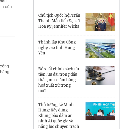
Cà Mau
thầu
nh của
Cần Thơ
Chủ tịch Quốc hội Trần
Thanh Mẫn tiếp Đại sứ
Điện Biên
Hoa Kỳ Jennifer Wicks
Đà Nẵng
Thành lập Khu Công
nghệ cao tỉnh Hưng
Đắk Lắk
Yên
Đồng Nai
 công
Đề xuất chính sách ưu
tháng
Đồng Tháp
tiên, ưu đãi trong đấu
thầu, mua sắm hàng
hoá xuất xứ trong
Gia Lai
nước
Hà Nội
Thủ tướng Lê Minh
Hưng: Xây dựng
Hồ Chí Minh
Khung bảo đảm an
ninh AI quốc gia và
Hà Tĩnh
năng lực chuyên trách