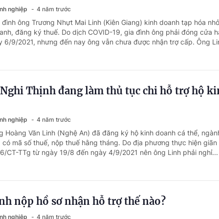
anh nghiệp
4 năm trước
a đình ông Trương Nhựt Mai Linh (Kiên Giang) kinh doanh tạp hóa nhỏ 
anh, đăng ký thuế. Do dịch COVID-19, gia đình ông phải đóng cửa h
 6/9/2021, nhưng đến nay ông vẫn chưa được nhận trợ cấp. Ông Lin
Nghi Thịnh đang làm thủ tục chi hỗ trợ hộ k
anh nghiệp
4 năm trước
g Hoàng Văn Linh (Nghệ An) đã đăng ký hộ kinh doanh cá thể, ngàn
, có mã số thuế, nộp thuế hằng tháng. Do địa phương thực hiện giãn
 16/CT-TTg từ ngày 19/8 đến ngày 4/9/2021 nên ông Linh phải nghỉ...
nh nộp hồ sơ nhận hỗ trợ thế nào?
anh nghiệp
4 năm trước