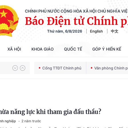
CHÍNH PHỦ NƯỚC CỘNG HÒA XÃ HỘI CHỦ NGHĨA VI
Báo Điện tử Chính 
Thứ năm, 6/8/2026
English
中文
XÃ HỘI
KHOA GIÁO
QUỐC TẾ
GÓP Ý HIẾN KẾ
Chiến dịch 500 ngày đêm tìm kiếm, quy tập và xác định danh tính hài cốt liệt sĩ
Cổng TTĐT Chính phủ
Văn phòng Chính 
Bảo vệ nền tảng tư tưởng của Đảng trong kỷ nguyên phát triển mới
hừa năng lực khi tham gia đấu thầu?
Chiến dịch 500 ngày đêm tìm kiếm, quy tập và xác định danh tính hài cốt liệt sĩ
anh nghiệp
2 năm trước