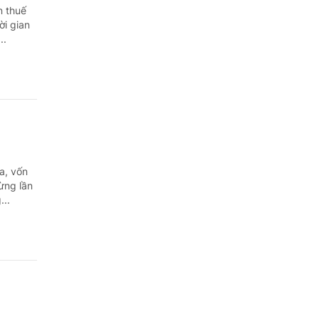
n thuế
ời gian
..
a, vốn
ừng lần
...