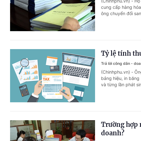
(Chinhphu.vn) - Hộ
cung cấp hàng hóa
ông chuyển đổi san
Tỷ lệ tính t
Trả lời công dân - do
(Chinhphu.vn) - Ôn
bảng hiệu, in băng
và từng lần phát si
Trường hợp 
doanh?