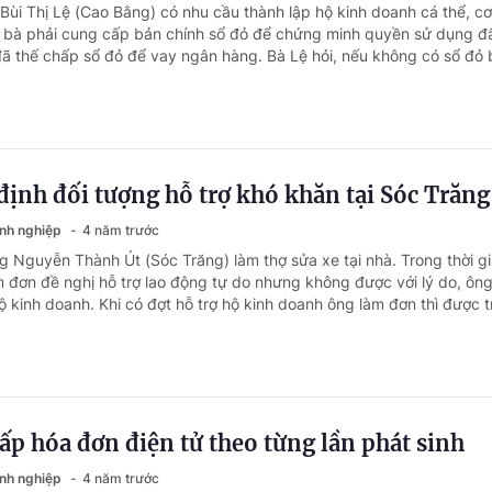
 Bùi Thị Lệ (Cao Bằng) có nhu cầu thành lập hộ kinh doanh cá thể, c
 bà phải cung cấp bản chính sổ đỏ để chứng minh quyền sử dụng đấ
đã thế chấp sổ đỏ để vay ngân hàng. Bà Lệ hỏi, nếu không có sổ đỏ b
 định đối tượng hỗ trợ khó khăn tại Sóc Trăng
anh nghiệp
4 năm trước
g Nguyễn Thành Út (Sóc Trăng) làm thợ sửa xe tại nhà. Trong thời gi
m đơn đề nghị hỗ trợ lao động tự do nhưng không được với lý do, ông
ộ kinh doanh. Khi có đợt hỗ trợ hộ kinh doanh ông làm đơn thì được tr
p hóa đơn điện tử theo từng lần phát sinh
anh nghiệp
4 năm trước