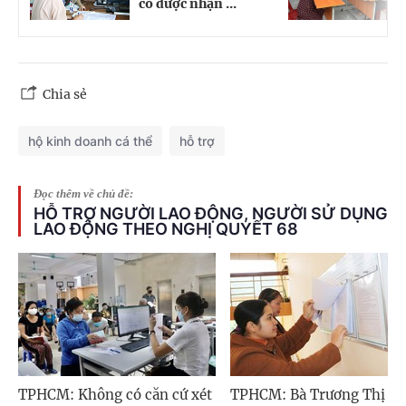
có được nhận ...
t
Chia sẻ
hộ kinh doanh cá thể
hỗ trợ
Đọc thêm về chủ đề:
HỖ TRỢ NGƯỜI LAO ĐỘNG, NGƯỜI SỬ DỤNG
LAO ĐỘNG THEO NGHỊ QUYẾT 68
TPHCM: Không có căn cứ xét
TPHCM: Bà Trương Thị Tu