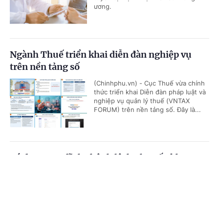
ương.
Ngành Thuế triển khai diễn đàn nghiệp vụ
trên nền tảng số
(Chinhphu.vn) - Cục Thuế vừa chính
thức triển khai Diễn đàn pháp luật và
nghiệp vụ quản lý thuế (VNTAX
FORUM) trên nền tảng số. Đây là...
Có được truy lĩnh chênh lệch phụ cấp khu vực
từ đầu năm 2026?
Cổng TTĐT Chính phủ
English
中文
(Chinhphu.vn) - Bà Mai Thị Hồng Vân
(Hà Tĩnh) công tác tại địa bàn được
Trang chủ
Media
Tin nóng
Thông tin
hưởng phụ cấp khu vực 0,2. Theo
Thông tư số 15/2026/TT-BNV, đơn...