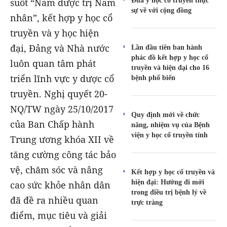
Đưa y học cổ truyền thực
suốt “Nam dược trị Nam
sự về với cộng đồng
nhân”, kết hợp y học cổ
truyền và y học hiện
đại, Đảng và Nhà nước
Lần đầu tiên ban hành
phác đồ kết hợp y học cổ
luôn quan tâm phát
truyền và hiện đại cho 16
triển lĩnh vực y dược cổ
bệnh phổ biến
truyền. Nghị quyết 20-
NQ/TW ngày 25/10/2017
Quy định mới về chức
của Ban Chấp hành
năng, nhiệm vụ của Bệnh
viện y học cổ truyền tỉnh
Trung ương khóa XII về
tăng cường công tác bảo
vệ, chăm sóc và nâng
Kết hợp y học cổ truyền và
hiện đại: Hướng đi mới
cao sức khỏe nhân dân
trong điều trị bệnh lý về
đã đề ra nhiều quan
trực tràng
điểm, mục tiêu và giải