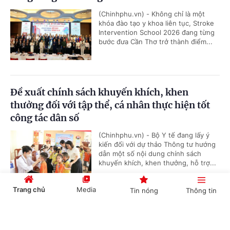
(Chinhphu.vn) - Không chỉ là một
khóa đào tạo y khoa liên tục, Stroke
Intervention School 2026 đang từng
bước đưa Cần Thơ trở thành điểm...
Đề xuất chính sách khuyến khích, khen
thưởng đối với tập thể, cá nhân thực hiện tốt
công tác dân số
(Chinhphu.vn) - Bộ Y tế đang lấy ý
kiến đối với dự thảo Thông tư hướng
dẫn một số nội dung chính sách
khuyến khích, khen thưởng, hỗ trợ...
Trang chủ
Media
Tin nóng
Thông tin
Triển khai chiến dịch 90 ngày làm sạch,
Cổng TTĐT Chính phủ
English
中文
chuẩn hóa dữ chuyên ngành y tế