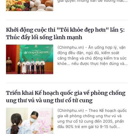
giải quyết những vấn đề vướng mắc...
Khởi động cuộc thi "Tôi khỏe đẹp hơn" lần 5:
Thúc đẩy lối sống lành mạnh
(Chinhphu.vn) - Ăn uống hợp lý, vận
động đều đặn, ngủ đủ, kiểm soát
căng thẳng và chủ động kiểm tra sức
khỏe... nếu được thực hiện đúng và...
Triển khai Kế hoạch quốc gia về phòng chống
ung thư vú và ung thư cổ tử cung
(Chinhphu.vn) – Theo Kế hoạch quốc
gia về phòng chống ung thư vú và
ung thư cổ tử cung đến 2035, phấn
đấu 90% trẻ em gái từ 9-15 tuổi...