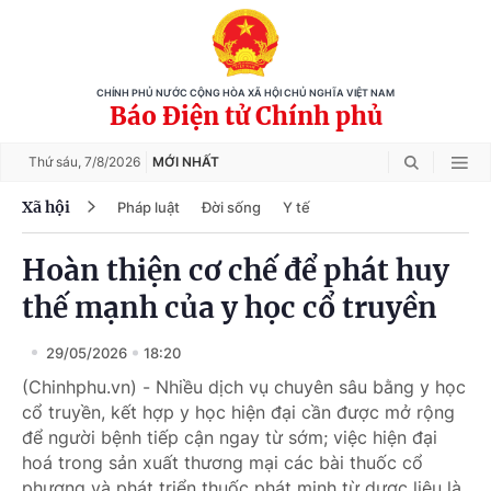
CHÍNH PHỦ NƯỚC CỘNG HÒA XÃ HỘI CHỦ NGHĨA VIỆT NAM
Báo Điện tử Chính phủ
Thứ sáu,
7/8/2026
MỚI NHẤT
Xã hội
Pháp luật
Đời sống
Y tế
Hoàn thiện cơ chế để phát huy
thế mạnh của y học cổ truyền
29/05/2026
18:20
(Chinhphu.vn) - Nhiều dịch vụ chuyên sâu bằng y học
cổ truyền, kết hợp y học hiện đại cần được mở rộng
để người bệnh tiếp cận ngay từ sớm; việc hiện đại
hoá trong sản xuất thương mại các bài thuốc cổ
phương và phát triển thuốc phát minh từ dược liệu là