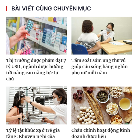
BÀI VIẾT CÙNG CHUYÊN MỤC
Thị trường dược phẩm đạt 7
Tầm soát sớm ung thư vú
tỷ USD, ngành dược hướng
giúp cứu sống hàng nghìn
tới nâng cao năng lực tự
phụ nữ mỗi năm
chủ
Tỷ lệ tật khúc xạ ở trẻ gia
Chấn chỉnh hoạt động kinh
tăng: Khuyến nghị của
doanh dược liệu