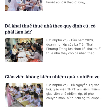
huyết áp, đái tháo đường,...
Đã khai thuế thuê nhà theo quy định cũ, có
phải làm lại?
(Chinhphu.vn) - Đầu năm 2026,
doanh nghiệp của bà Trần Thái
Phương Trang lựa chọn kê khai thuế
thuê nhà thay cho cá nhân theo...
Giáo viên không kiêm nhiệm quá 2 nhiệm vụ
(Chinhphu.vn) - Bà Nguyễn Thị Vân
hỏi, giáo viên THPT làm kiêm nhiệm
giáo viên chủ nhiệm lớp, tổ phó
chuyên môn, bí thư chi bộ thì được...