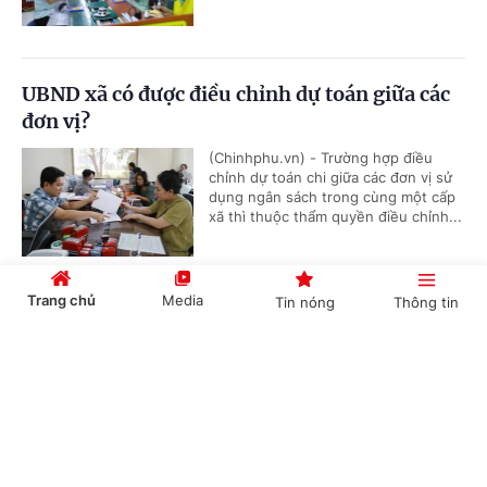
UBND xã có được điều chỉnh dự toán giữa các
đơn vị?
(Chinhphu.vn) - Trường hợp điều
chỉnh dự toán chi giữa các đơn vị sử
dụng ngân sách trong cùng một cấp
xã thì thuộc thẩm quyền điều chỉnh...
Trang chủ
Media
Tin nóng
Thông tin
Thủ tục cấp lại Giấy chứng nhận đăng ký
nghĩa vụ quân sự
Cổng TTĐT Chính phủ
English
中文
(Chinhphu.vn) - Trước đây, ông Khuất
Hữu Khánh (Hà Nội) đã hoàn thành
thủ tục đăng ký nghĩa vụ quân sự lần
đầu và được cấp Giấy chứng nhận...