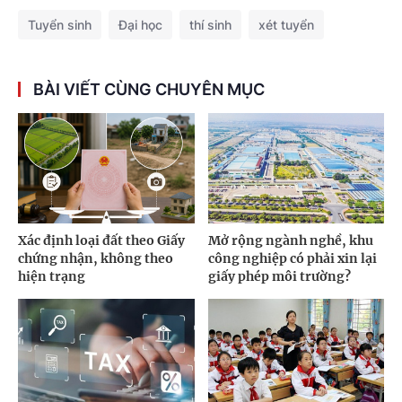
Tuyển sinh
Đại học
thí sinh
xét tuyển
BÀI VIẾT CÙNG CHUYÊN MỤC
Xác định loại đất theo Giấy
Mở rộng ngành nghề, khu
chứng nhận, không theo
công nghiệp có phải xin lại
hiện trạng
giấy phép môi trường?