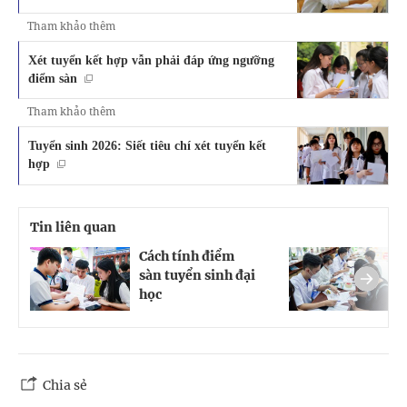
Tham khảo thêm
Xét tuyển kết hợp vẫn phải đáp ứng ngưỡng
điểm sàn
Tham khảo thêm
Tuyển sinh 2026: Siết tiêu chí xét tuyển kết
hợp
Tin liên quan
Cách tính điểm
T
sàn tuyển sinh đại
X
học
p
Chia sẻ