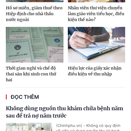
Hồ sơ miễn, giảm thuế theo
Nhân viên thư viện chuyển
Hiệp định cho nhà thầu
làm giáo viên tiểu học, điều
nước ngoài
kiện thế nào?
Thời gian nghỉ và chế độ
Hiệu lực của giấy xác nhận
thai sản khi sinh con thứ
điều kiện về thu nhập
hai
ĐỌC THÊM
Không dùng nguồn thu khám chữa bệnh năm
sau để trả nợ năm trước
(Chinhphu.vn) - Không có quy định
về việc sử dụng nguồn thu từ hoạt