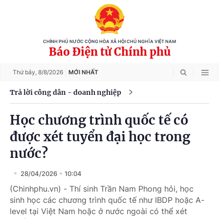
CHÍNH PHỦ NƯỚC CỘNG HÒA XÃ HỘI CHỦ NGHĨA VIỆT NAM
Báo Điện tử Chính phủ
Thứ bảy,
8/8/2026
MỚI NHẤT
Trả lời công dân - doanh nghiệp
Học chương trình quốc tế có
được xét tuyển đại học trong
nước?
28/04/2026
10:04
(Chinhphu.vn) - Thí sinh Trần Nam Phong hỏi, học
sinh học các chương trình quốc tế như IBDP hoặc A-
level tại Việt Nam hoặc ở nước ngoài có thể xét