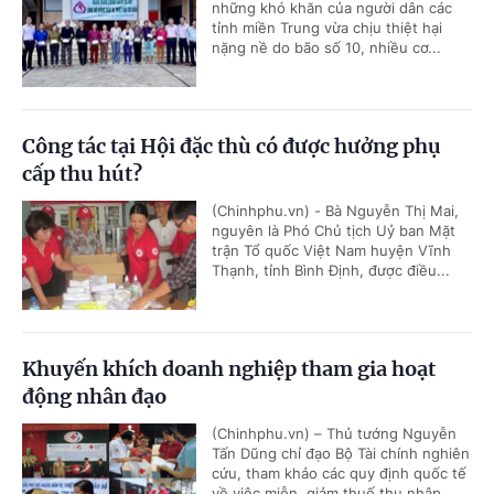
những khó khăn của người dân các
tỉnh miền Trung vừa chịu thiệt hại
nặng nề do bão số 10, nhiều cơ...
Công tác tại Hội đặc thù có được hưởng phụ
cấp thu hút?
(Chinhphu.vn) - Bà Nguyễn Thị Mai,
nguyên là Phó Chủ tịch Uỷ ban Mặt
trận Tổ quốc Việt Nam huyện Vĩnh
Thạnh, tỉnh Bình Định, được điều...
Khuyến khích doanh nghiệp tham gia hoạt
động nhân đạo
(Chinhphu.vn) – Thủ tướng Nguyễn
Tấn Dũng chỉ đạo Bộ Tài chính nghiên
cứu, tham khảo các quy định quốc tế
về việc miễn, giảm thuế thu nhập...