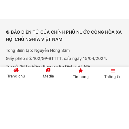
© BÁO ĐIỆN TỬ CỦA CHÍNH PHỦ NƯỚC CỘNG HÒA XÃ
HỘI CHỦ NGHĨA VIỆT NAM
Tổng Biên tập: Nguyễn Hồng Sâm
Giấy phép số: 102/GP-BTTTT, cấp ngày 15/04/2024.
Trụ sở: 16 Lê Hồng Phong - Ba Đình - Hà Nội.
Điện thoại: Văn phòng: 080.43162; Fax: 080.48924
Trang chủ
Media
Tin nóng
Thông tin
Email: thongtinchinhphu@chinhphu.vn.
Bản quyền thuộc Báo Điện tử Chính phủ - Cục Thông tin và
Cổng TTĐT Chính phủ
English
中文
Truyền thông Chính phủ.
Tải ứng dụng:
BÁO ĐIỆN TỬ CHÍNH PHỦ