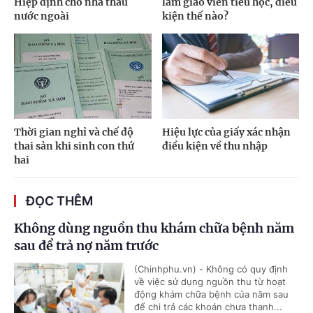
Hiệp định cho nhà thầu
làm giáo viên tiểu học, điều
nước ngoài
kiện thế nào?
Thời gian nghỉ và chế độ
Hiệu lực của giấy xác nhận
thai sản khi sinh con thứ
điều kiện về thu nhập
hai
ĐỌC THÊM
Không dùng nguồn thu khám chữa bệnh năm
sau để trả nợ năm trước
(Chinhphu.vn) - Không có quy định
về việc sử dụng nguồn thu từ hoạt
động khám chữa bệnh của năm sau
để chi trả các khoản chưa thanh...