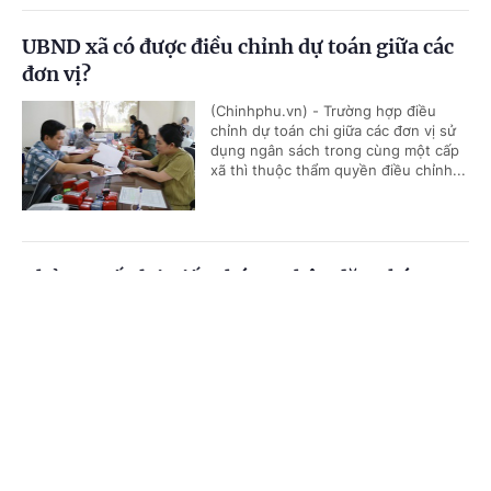
UBND xã có được điều chỉnh dự toán giữa các
đơn vị?
(Chinhphu.vn) - Trường hợp điều
chỉnh dự toán chi giữa các đơn vị sử
dụng ngân sách trong cùng một cấp
xã thì thuộc thẩm quyền điều chỉnh...
Thủ tục cấp lại Giấy chứng nhận đăng ký
nghĩa vụ quân sự
Cổng TTĐT Chính phủ
English
中文
(Chinhphu.vn) - Trước đây, ông Khuất
Hữu Khánh (Hà Nội) đã hoàn thành
Trang chủ
Media
Tin nóng
Thông tin
thủ tục đăng ký nghĩa vụ quân sự lần
đầu và được cấp Giấy chứng nhận...
Chuyên mục