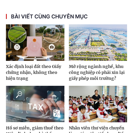
BÀI VIẾT CÙNG CHUYÊN MỤC
Xác định loại đất theo Giấy
Mở rộng ngành nghề, khu
chứng nhận, không theo
công nghiệp có phải xin lại
hiện trạng
giấy phép môi trường?
Hồ sơ miễn, giảm thuế theo
Nhân viên thư viện chuyển