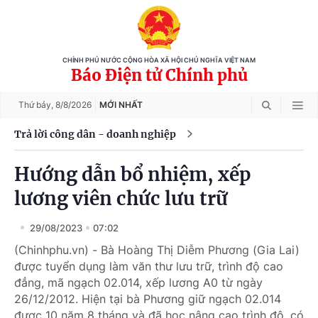
CHÍNH PHỦ NƯỚC CỘNG HÒA XÃ HỘI CHỦ NGHĨA VIỆT NAM
Báo Điện tử Chính phủ
Thứ bảy,
8/8/2026
MỚI NHẤT
Trả lời công dân - doanh nghiệp
Hướng dẫn bổ nhiệm, xếp
lương viên chức lưu trữ
29/08/2023
07:02
(Chinhphu.vn) - Bà Hoàng Thị Diễm Phương (Gia Lai)
được tuyển dụng làm văn thư lưu trữ, trình độ cao
đẳng, mã ngạch 02.014, xếp lương A0 từ ngày
26/12/2012. Hiện tại bà Phương giữ ngạch 02.014
được 10 năm 8 tháng và đã học nâng cao trình độ, có