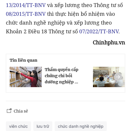
13/2014/TT-BNV
và xếp lương theo Thông tư số
08/2015/TT-BNV
thì thực hiện bổ nhiệm vào
chức danh nghề nghiệp và xếp lương theo
Khoản 2 Điều 18 Thông tư số
07/2022/TT-BNV
.
Chinhphu.vn
Tin liên quan
Thẩm quyền cấp
B
chứng chỉ bồi
l
dưỡng nghiệp ...
t
Chia sẻ
viên chức
lưu trữ
chức danh nghề nghiệp