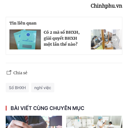
Chinhphu.vn
Tin liên quan
Có 2 mã số BHXH,
N
giải quyết BHXH
n
một lần thế nào?
Chia sẻ
Sổ BHXH
nghỉ việc
BÀI VIẾT CÙNG CHUYÊN MỤC