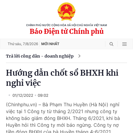
CHÍNH PHỦ NƯỚC CỘNG HÒA XÃ HỘI CHỦ NGHĨA VIỆT NAM
Báo Điện tử Chính phủ
Thứ sáu,
7/8/2026
MỚI NHẤT
Trả lời công dân - doanh nghiệp
Hướng dẫn chốt sổ BHXH khi
nghỉ việc
01/12/2022
09:02
(Chinhphu.vn) – Bà Phạm Thu Huyền (Hà Nội) nghỉ
việc tại 1 Công ty từ tháng 2/2021 nhưng công ty
không báo giảm đóng BHXH. Tháng 6/2021, khi bà
Huyền hỏi thì Công ty mới báo ngừng. Công ty nợ
tiền đóng BHXH của bà Huyền tháng 4-6/2021.