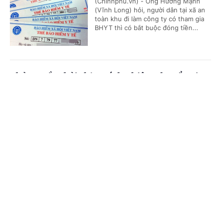
(Chinhphu.vn) - Ông Hường Mạnh
(Vĩnh Long) hỏi, người dân tại xã an
toàn khu đi làm công ty có tham gia
BHYT thì có bắt buộc đóng tiền...
Chủ nguồn thải chịu trách nhiệm chuyển giao
chất thải
Cổng TTĐT Chính phủ
English
中文
(Chinhphu.vn) - Công ty ông Nguyễn
Đức Thịnh (Gia Lai) có lượng bao
Trang chủ
Media
Tin nóng
Thông tin
cước (polypropylene) thải ra từ quá
trình nhận hàng nguyên liệu của...
Chuyên mục
Chế độ giảm định mức tiết dạy đối với giáo
CHÍNH TRỊ
KINH TẾ
viên kiêm nhiệm
VĂN HÓA
XÃ HỘI
(Chinhphu.vn) - Bà Nguyễn Thị
Phương Anh (TPHCM) là giáo viên