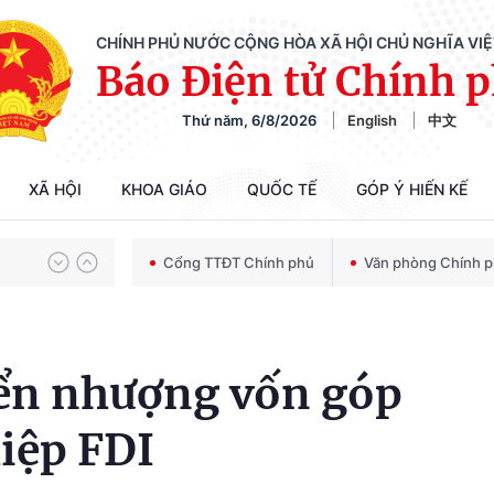
CHÍNH PHỦ NƯỚC CỘNG HÒA XÃ HỘI CHỦ NGHĨA VI
Báo Điện tử Chính 
Thứ năm, 6/8/2026
English
中文
Chiến dịch 500 ngày đêm tìm kiếm, quy tập và xác định danh tính hài cốt liệt sĩ
XÃ HỘI
KHOA GIÁO
QUỐC TẾ
GÓP Ý HIẾN KẾ
Bảo vệ nền tảng tư tưởng của Đảng trong kỷ nguyên phát triển mới
Cổng TTĐT Chính phủ
Văn phòng Chính 
Chiến dịch 500 ngày đêm tìm kiếm, quy tập và xác định danh tính hài cốt liệt sĩ
ển nhượng vốn góp
iệp FDI