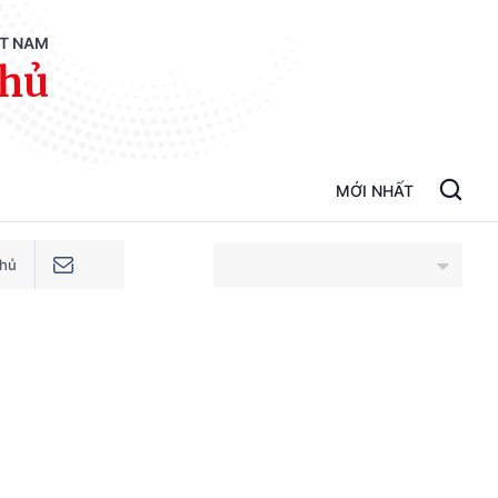
ỆT NAM
phủ
MỚI NHẤT
phủ
An Giang
Bắc Ninh
Cao Bằng