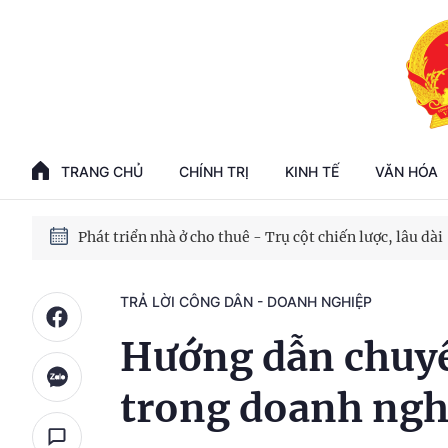
Phát triển kinh tế nhà nước trong kỷ nguyên mới
100 ngày xử lý các điểm nghẽn về chuyển đổi số
TRANG CHỦ
CHÍNH TRỊ
KINH TẾ
VĂN HÓA
Phát triển nhà ở cho thuê - Trụ cột chiến lược, lâu dài
Phát triển kinh tế nhà nước trong kỷ nguyên mới
TRẢ LỜI CÔNG DÂN - DOANH NGHIỆP
Hướng dẫn chuy
trong doanh ngh