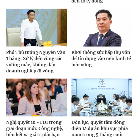
đến 10 tỷ đồng
Phó Thủ tướng Nguyễn Văn
Khơi thông sức hấp thụ vốn
Thắng: Xử lý đến cùng các
để tín dụng vào nền kinh tế
vướng mắc, không đẩy
bền vững
doanh nghiệp đi vòng
Nghị quyết 10 - FDI trong
Dồn lực, quyết tâm đóng
giai đoạn mới: Công nghệ,
điện 14 dự án khu vực phía
liên kết và giá trị dài hạn
nam trong 5 tháng cuối