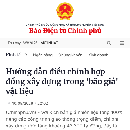
CHÍNH PHỦ NƯỚC CỘNG HÒA XÃ HỘI CHỦ NGHĨA VIỆT NAM
Báo Điện tử Chính phủ
Thứ bảy,
8/8/2026
MỚI NHẤT
Kinh tế
Ngân hàng
Chứng khoán
Kinh doanh
Hướng dẫn điều chỉnh hợp
đồng xây dựng trong 'bão giá'
vật liệu
10/05/2026
22:02
(Chinhphu.vn) - Với kịch bản giá nhiên liệu tăng 100%
riêng các công trình giao thông trọng điểm, chi phí
xây dựng ước tăng khoảng 42.300 tỷ đồng, đây là