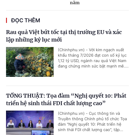
năm
ĐỌC THÊM
Rau quả Việt bứt tốc tại thị trường EU và xác
lập những kỷ lục mới
(Chinhphu.vn) - Với kim ngạch xuất
khẩu tháng 7/2026 đạt con số kỷ lục
1,12 tỷ USD, ngành rau quả Việt Nam
đang chứng minh sức bật mạnh mẽ....
TỔNG THUẬT: Tọa đàm “Nghị quyết 10: Phát
triển hệ sinh thái FDI chất lượng cao”
(Chinhphu.vn) - Cục thông tin và
Truyền thông Chính phủ tổ chức Tọa
đàm "Nghị quyết 10: Phát triển hệ
sinh thái FDI chất lượng cao", tập...