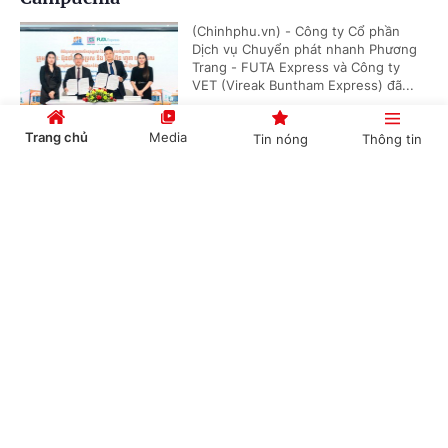
(Chinhphu.vn) - Công ty Cổ phần
Dịch vụ Chuyển phát nhanh Phương
Trang - FUTA Express và Công ty
VET (Vireak Buntham Express) đã...
Trang chủ
Media
Tin nóng
Thông tin
Doanh nghiệp đồng hành kiến tạo động lực
Cổng TTĐT Chính phủ
English
中文
tăng trưởng bền vững
(Chinhphu.vn) - Sáng 6/8, tại Hưng
Yên, Hội đồng Doanh nghiệp vì sự
phát triển bền vững thuộc Liên đoàn
Thương mại và Công nghiệp Việt...
Chuyên mục
CHÍNH TRỊ
KINH TẾ
Phó Thủ tướng Thường trực Phạm Gia Túc:
Sửa đổi 3 luật trong lĩnh vực ngân hàng nhằm
VĂN HÓA
XÃ HỘI
hoàn thiện thể chế, khắc phục khoảng trống