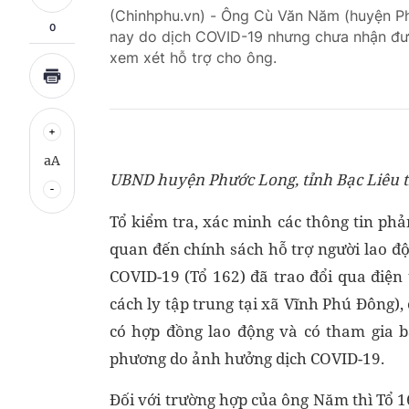
(Chinhphu.vn) - Ông Cù Văn Năm (huyện Phư
0
nay do dịch COVID-19 nhưng chưa nhận đượ
xem xét hỗ trợ cho ông.
aA
UBND huyện Phước Long, tỉnh Bạc Liêu tr
Tổ kiểm tra, xác minh các thông tin phả
quan đến chính sách hỗ trợ người lao đ
COVID-19 (Tổ 162) đã trao đổi qua điệ
cách ly tập trung tại xã Vĩnh Phú Đông)
có hợp đồng lao động và có tham gia b
phương do ảnh hưởng dịch COVID-19.
Đối với trường hợp của ông Năm thì Tổ 16