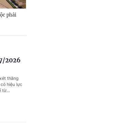
ộc phải
/7/2026
xét thăng
có hiệu lực
 từ...
ung ương