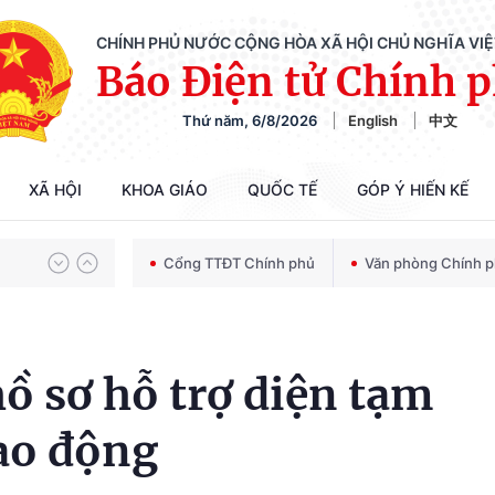
CHÍNH PHỦ NƯỚC CỘNG HÒA XÃ HỘI CHỦ NGHĨA VI
Báo Điện tử Chính 
Thứ năm, 6/8/2026
English
中文
Chiến dịch 500 ngày đêm tìm kiếm, quy tập và xác định danh tính hài cốt liệt sĩ
XÃ HỘI
KHOA GIÁO
QUỐC TẾ
GÓP Ý HIẾN KẾ
Bảo vệ nền tảng tư tưởng của Đảng trong kỷ nguyên phát triển mới
Cổng TTĐT Chính phủ
Văn phòng Chính 
Chiến dịch 500 ngày đêm tìm kiếm, quy tập và xác định danh tính hài cốt liệt sĩ
ồ sơ hỗ trợ diện tạm
ao động