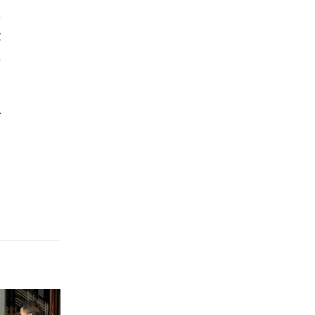
n
Hưng Yên
g
Hải Phòng
,
Khánh Hòa
n
Lai Châu
Lào Cai
Lâm Đồng
Lạng Sơn
Nghệ An
Ninh Bình
Phú Thọ