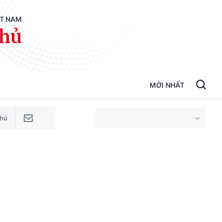
ỆT NAM
phủ
MỚI NHẤT
phủ
An Giang
Bắc Ninh
Cao Bằng