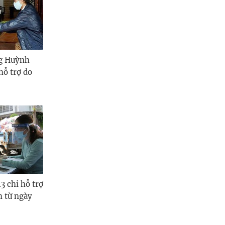
Quảng Ngãi
Quảng Ninh
Quảng Trị
ng Huỳnh
Sơn La
hỗ trợ do
Thanh Hóa
Thái Nguyên
Thừa Thiên Huế
Tuyên Quang
Tây Ninh
 chi hỗ trợ
h từ ngày
Vĩnh Long