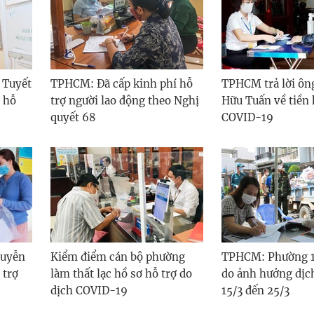
 Tuyết
TPHCM: Đã cấp kinh phí hỗ
TPHCM trả lời ô
 hỗ
trợ người lao động theo Nghị
Hữu Tuấn về tiền 
quyết 68
COVID-19
guyễn
Kiểm điểm cán bộ phường
TPHCM: Phường 13
 trợ
làm thất lạc hồ sơ hỗ trợ do
do ảnh hưởng dịc
dịch COVID-19
15/3 đến 25/3