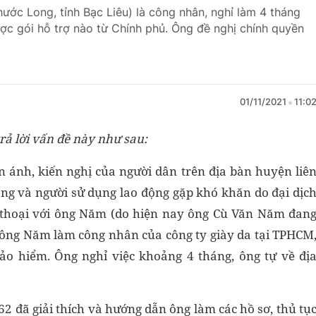
ớc Long, tỉnh Bạc Liêu) là công nhân, nghỉ làm 4 tháng
c gói hỗ trợ nào từ Chính phủ. Ông đề nghị chính quyền
01/11/2021
11:0
ả lời vấn đề này như sau:
n ánh, kiến nghị của người dân trên địa bàn huyện liê
ộng và người sử dụng lao động gặp khó khăn do đại dịc
n thoại với ông Năm (do hiện nay ông Cù Văn Năm đan
, ông Năm làm công nhân của công ty giày da tại TPHCM
ảo hiểm. Ông nghỉ việc khoảng 4 tháng, ông tự về đị
2 đã giải thích và hướng dẫn ông làm các hồ sơ, thủ tụ