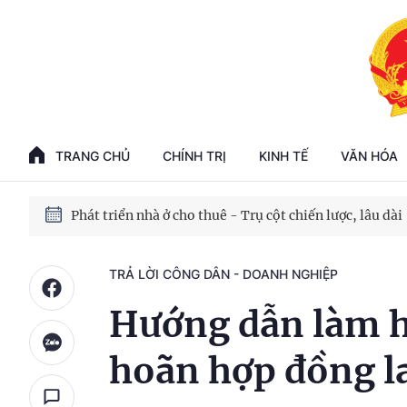
Phát triển kinh tế nhà nước trong kỷ nguyên mới
100 ngày xử lý các điểm nghẽn về chuyển đổi số
TRANG CHỦ
CHÍNH TRỊ
KINH TẾ
VĂN HÓA
Phát triển nhà ở cho thuê - Trụ cột chiến lược, lâu dài
Phát triển kinh tế nhà nước trong kỷ nguyên mới
TRẢ LỜI CÔNG DÂN - DOANH NGHIỆP
Hướng dẫn làm h
hoãn hợp đồng l