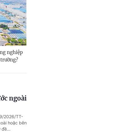
ng nghiệp
 trường?
ước ngoài
89/2026/TT-
goài hoặc bên
 đề...