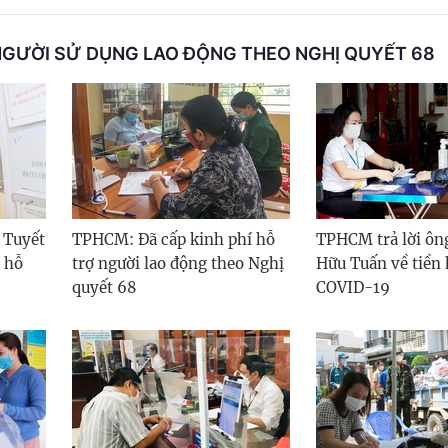
NGƯỜI SỬ DỤNG LAO ĐỘNG THEO NGHỊ QUYẾT 68
 Tuyết
TPHCM: Đã cấp kinh phí hỗ
TPHCM trả lời ô
 hỗ
trợ người lao động theo Nghị
Hữu Tuấn về tiền 
quyết 68
COVID-19