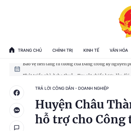
Phát triển kinh tế nhà nước trong kỷ nguyên mới
100 ngày xử lý các điểm nghẽn về chuyển đổi số
TRANG CHỦ
CHÍNH TRỊ
KINH TẾ
VĂN HÓA
Phát triển nhà ở cho thuê - Trụ cột chiến lược, lâu dài
Phát triển kinh tế nhà nước trong kỷ nguyên mới
TRẢ LỜI CÔNG DÂN - DOANH NGHIỆP
Huyện Châu Thàn
hỗ trợ cho Công