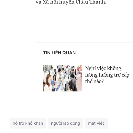
và Xã hội huyện Châu Thành.
TIN LIÊN QUAN
Nghỉ việc không
lương hưởng trợ cấp
thế nào?
hỗ trợ khó khăn
người lao động
mất việc