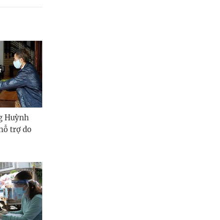
Quảng Ngãi
Quảng Ninh
Quảng Trị
Sơn La
Thanh Hóa
Thái Nguyên
ng Huỳnh
hỗ trợ do
Thừa Thiên Huế
Tuyên Quang
Tây Ninh
Vĩnh Long