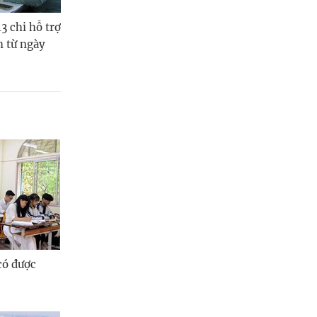
 chi hỗ trợ
h từ ngày
có được