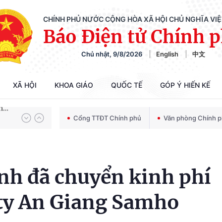
CHÍNH PHỦ NƯỚC CỘNG HÒA XÃ HỘI CHỦ NGHĨA VI
Báo Điện tử Chính 
Chủ nhật, 9/8/2026
English
中文
Chiến dịch 500 ngày đêm tìm kiếm, quy tập và xác định danh tính hài cốt liệt sĩ
XÃ HỘI
KHOA GIÁO
QUỐC TẾ
GÓP Ý HIẾN KẾ
Bảo vệ nền tảng tư tưởng của Đảng trong kỷ nguyên phát triển mới
Cổng TTĐT Chính phủ
Văn phòng Chính 
Chiến dịch 500 ngày đêm tìm kiếm, quy tập và xác định danh tính hài cốt liệt sĩ
h đã chuyển kinh phí
 ty An Giang Samho