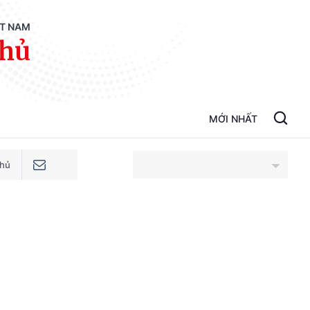
ỆT NAM
phủ
MỚI NHẤT
phủ
An Giang
Bắc Ninh
Cao Bằng