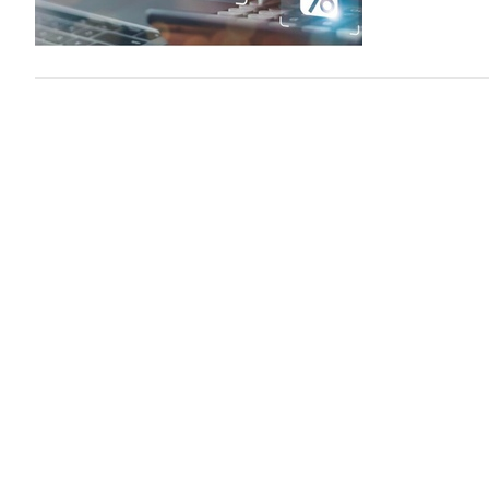
Nhân viên
thế nào?
Trả lời công dân
(Chinhphu.vn) 
vào biên chế 
học, chứng chỉ
Thời gian
Trả lời công dân
(Chinhphu.vn) 
thai sản là 07