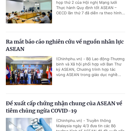
họp thứ 2 của Hội nghị Mạng lưới
Thực hành Quy định tốt ASEAN –
OECD lần thứ 7 đã diễn ra theo hình...
Ra mắt báo cáo nghiên cứu về nguồn nhân lực
ASEAN
(Chinhphu.vn) - Bộ Lao động-Thương
binh và Xã hội phối hợp với Ban Thư
ký ASEAN, Chương trình hợp tác
vùng ASEAN trong giáo dục nghề...
Đề xuất cấp chứng nhận chung của ASEAN về
tiêm chủng ngừa COVID-19
(Chinhphu.vn) - Truyền thông
Malaysia ngày 4/3 đưa tin các Bộ
trưởng Kinh tế ASEAN đã đề xuất cấp