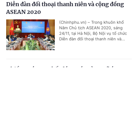
Diễn đàn đối thoại thanh niên và cộng đồng
ASEAN 2020
(Chinhphu.vn) – Trong khuôn khổ
Năm Chủ tịch ASEAN 2020, sáng
24/11, tại Hà Nội, Bộ Nội vụ tổ chức
Diễn đàn đối thoại thanh niên và...
Nhiều nước cam kết đóng góp vào Quỹ ứng
phó COVID-19 của ASEAN
Cổng TTĐT Chính phủ
English
中文
(Chinhphu.vn) – Trong khuôn khổ Hội
nghị Cấp cao ASEAN lần thứ 37 và
Trang chủ
Media
Tin nóng
Thông tin
các hội nghị cấp cao liên quan do
Việt Nam tổ chức, nhiều nước, đối...
Chuyên mục
Trung tâm nghiên cứu Đông Nam Á của
CHÍNH TRỊ
KINH TẾ