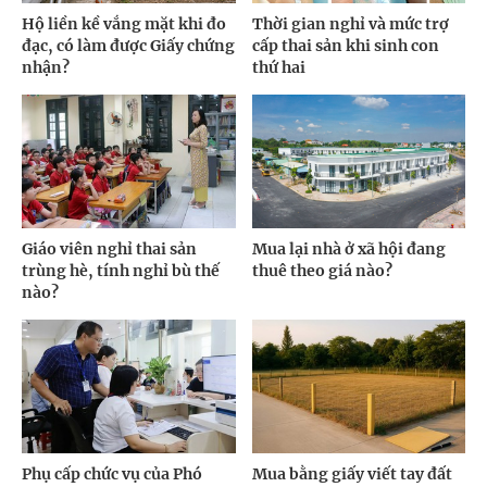
Hộ liền kề vắng mặt khi đo
Thời gian nghỉ và mức trợ
đạc, có làm được Giấy chứng
cấp thai sản khi sinh con
nhận?
thứ hai
Giáo viên nghỉ thai sản
Mua lại nhà ở xã hội đang
trùng hè, tính nghỉ bù thế
thuê theo giá nào?
nào?
Phụ cấp chức vụ của Phó
Mua bằng giấy viết tay đất