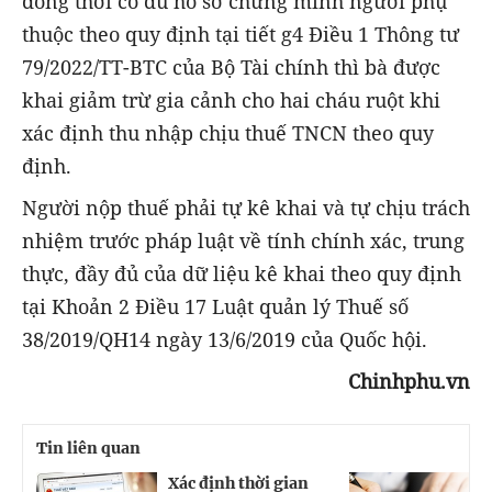
đồng thời có đủ hồ sơ chứng minh người phụ
thuộc theo quy định tại tiết g4 Điều 1 Thông tư
79/2022/TT-BTC của Bộ Tài chính thì bà được
khai giảm trừ gia cảnh cho hai cháu ruột khi
xác định thu nhập chịu thuế TNCN theo quy
định.
Người nộp thuế phải tự kê khai và tự chịu trách
nhiệm trước pháp luật về tính chính xác, trung
thực, đầy đủ của dữ liệu kê khai theo quy định
tại Khoản 2 Điều 17 Luật quản lý Thuế số
38/2019/QH14 ngày 13/6/2019 của Quốc hội.
Chinhphu.vn
Tin liên quan
Xác định thời gian
C