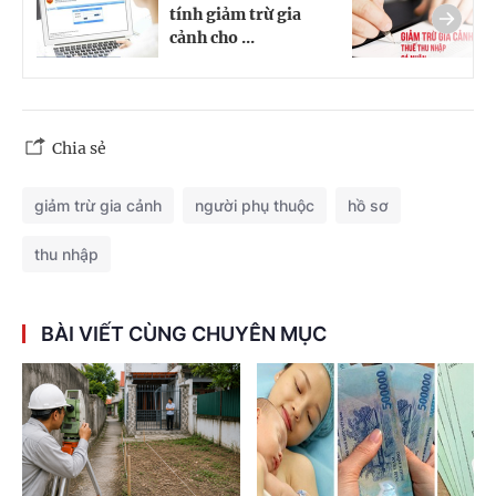
tính giảm trừ gia
t
cảnh cho ...
g
Chia sẻ
giảm trừ gia cảnh
người phụ thuộc
hồ sơ
thu nhập
BÀI VIẾT CÙNG CHUYÊN MỤC