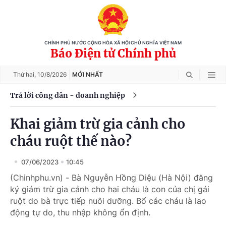
CHÍNH PHỦ NƯỚC CỘNG HÒA XÃ HỘI CHỦ NGHĨA VIỆT NAM
Báo Điện tử Chính phủ
Thứ hai,
10/8/2026
MỚI NHẤT
Trả lời công dân - doanh nghiệp
Khai giảm trừ gia cảnh cho
cháu ruột thế nào?
07/06/2023
10:45
(Chinhphu.vn) - Bà Nguyễn Hồng Diệu (Hà Nội) đăng
ký giảm trừ gia cảnh cho hai cháu là con của chị gái
ruột do bà trực tiếp nuôi dưỡng. Bố các cháu là lao
động tự do, thu nhập không ổn định.