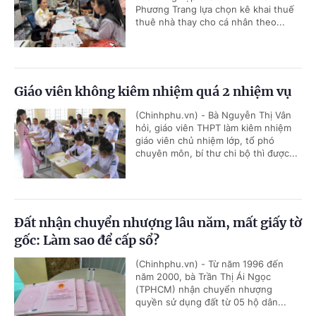
Phương Trang lựa chọn kê khai thuế
thuê nhà thay cho cá nhân theo...
Giáo viên không kiêm nhiệm quá 2 nhiệm vụ
(Chinhphu.vn) - Bà Nguyễn Thị Vân
hỏi, giáo viên THPT làm kiêm nhiệm
giáo viên chủ nhiệm lớp, tổ phó
chuyên môn, bí thư chi bộ thì được...
Đất nhận chuyển nhượng lâu năm, mất giấy tờ
gốc: Làm sao để cấp sổ?
(Chinhphu.vn) - Từ năm 1996 đến
năm 2000, bà Trần Thị Ái Ngọc
(TPHCM) nhận chuyển nhượng
quyền sử dụng đất từ 05 hộ dân...