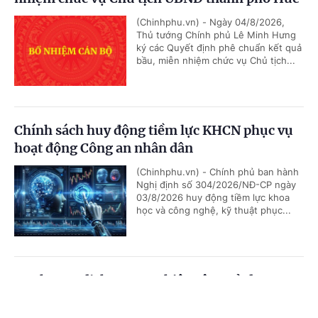
(Chinhphu.vn) - Ngày 04/8/2026,
Thủ tướng Chính phủ Lê Minh Hưng
ký các Quyết định phê chuẩn kết quả
bầu, miễn nhiệm chức vụ Chủ tịch...
Chính sách huy động tiềm lực KHCN phục vụ
hoạt động Công an nhân dân
(Chinhphu.vn) - Chính phủ ban hành
Nghị định số 304/2026/NĐ-CP ngày
03/8/2026 huy động tiềm lực khoa
học và công nghệ, kỹ thuật phục...
Danh mục dịch vụ sự nghiệp công sử dụng
ngân sách nhà nước trong lĩnh vực khoa học
Cổng TTĐT Chính phủ
English
中文
và công nghệ