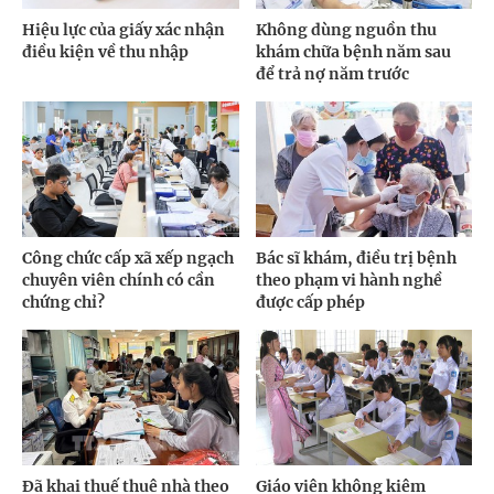
Hiệu lực của giấy xác nhận
Không dùng nguồn thu
điều kiện về thu nhập
khám chữa bệnh năm sau
để trả nợ năm trước
Công chức cấp xã xếp ngạch
Bác sĩ khám, điều trị bệnh
chuyên viên chính có cần
theo phạm vi hành nghề
chứng chỉ?
được cấp phép
Đã khai thuế thuê nhà theo
Giáo viên không kiêm