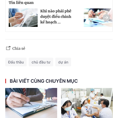
Tin liên quan
Khi nào phải phê
C
duyệt điều chỉnh
đ
kế hoạch ...
t
Chia sẻ
Đấu thầu
chủ đầu tư
dự án
BÀI VIẾT CÙNG CHUYÊN MỤC