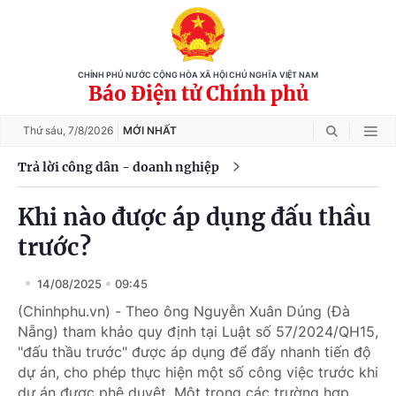
CHÍNH PHỦ NƯỚC CỘNG HÒA XÃ HỘI CHỦ NGHĨA VIỆT NAM
Báo Điện tử Chính phủ
Thứ sáu,
7/8/2026
MỚI NHẤT
Trả lời công dân - doanh nghiệp
Khi nào được áp dụng đấu thầu
trước?
14/08/2025
09:45
(Chinhphu.vn) - Theo ông Nguyễn Xuân Dúng (Đà
Nẵng) tham khảo quy định tại Luật số 57/2024/QH15,
"đấu thầu trước" được áp dụng để đẩy nhanh tiến độ
dự án, cho phép thực hiện một số công việc trước khi
dự án được phê duyệt. Một trong các trường hợp