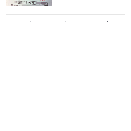
Chủ nguồn thải chịu trách nhiệm chuyển giao
chất thải
Cổng TTĐT Chính phủ
English
中文
(Chinhphu.vn) - Công ty ông Nguyễn
Đức Thịnh (Gia Lai) có lượng bao
Trang chủ
Media
Tin nóng
Thông tin
cước (polypropylene) thải ra từ quá
trình nhận hàng nguyên liệu của...
Chuyên mục
Chế độ giảm định mức tiết dạy đối với giáo
CHÍNH TRỊ
KINH TẾ
viên kiêm nhiệm
VĂN HÓA
XÃ HỘI
(Chinhphu.vn) - Bà Nguyễn Thị
Phương Anh (TPHCM) là giáo viên
KHOA GIÁO
QUỐC TẾ
tiểu học, làm chủ nhiệm lớp, kiêm
nhiệm Trưởng Ban Thanh tra nhân...
GÓP Ý HIẾN KẾ