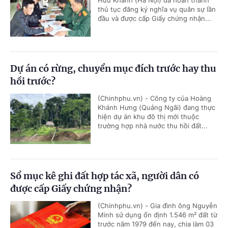
Hữu Khánh (Hà Nội) đã hoàn thành
thủ tục đăng ký nghĩa vụ quân sự lần
đầu và được cấp Giấy chứng nhận...
Dự án có rừng, chuyển mục đích trước hay thu
hồi trước?
(Chinhphu.vn) - Công ty của Hoàng
Khánh Hưng (Quảng Ngãi) đang thực
hiện dự án khu đô thị mới thuộc
trường hợp nhà nước thu hồi đất...
Sổ mục kê ghi đất hợp tác xã, người dân có
được cấp Giấy chứng nhận?
(Chinhphu.vn) - Gia đình ông Nguyễn
Minh sử dụng ổn định 1.546 m² đất từ
trước năm 1979 đến nay, chia làm 03