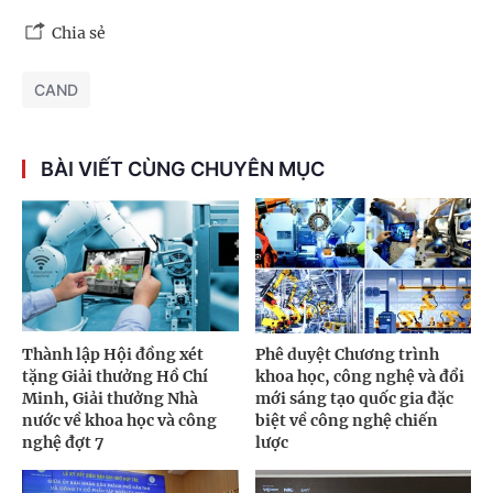
Chia sẻ
CAND
BÀI VIẾT CÙNG CHUYÊN MỤC
Thành lập Hội đồng xét
Phê duyệt Chương trình
tặng Giải thưởng Hồ Chí
khoa học, công nghệ và đổi
Minh, Giải thưởng Nhà
mới sáng tạo quốc gia đặc
nước về khoa học và công
biệt về công nghệ chiến
nghệ đợt 7
lược