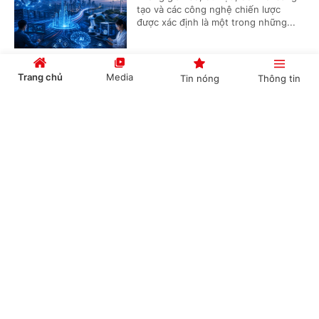
tạo và các công nghệ chiến lược
được xác định là một trong những...
Trang chủ
Media
Tin nóng
Thông tin
Xây dựng cơ sở dữ liệu cho hệ sinh thái khởi
nghiệp sáng tạo: Nền tảng kinh tế dữ liệu
Cổng TTĐT Chính phủ
English
中文
(Chinhphu.vn) - Từ yêu cầu xây dựng
hệ thống dữ liệu "đúng, đủ, sạch,
sống" cho hệ sinh thái khởi nghiệp
sáng tạo, các chuyên gia đề xuất...
Chuyên mục
Công bố kết quả bước đầu giải mã 1.000 hệ
CHÍNH TRỊ
KINH TẾ
gen người Việt: Nền tảng cho y học chính xác
và xác định ADN
VĂN HÓA
XÃ HỘI
(Chinhphu.vn) - Lần đầu tiên, các nhà
KHOA GIÁO
QUỐC TẾ
khoa học Việt Nam xây dựng thành