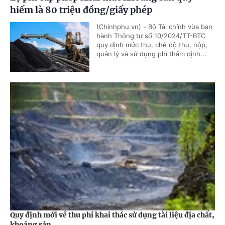
hiếm là 80 triệu đồng/giấy phép
(Chinhphu.vn) - Bộ Tài chính vừa ban
hành Thông tư số 10/2024/TT-BTC
quy định mức thu, chế độ thu, nộp,
quản lý và sử dụng phí thẩm định...
Quy định mới về thu phí khai thác sử dụng tài liệu địa chất,
khoáng sản