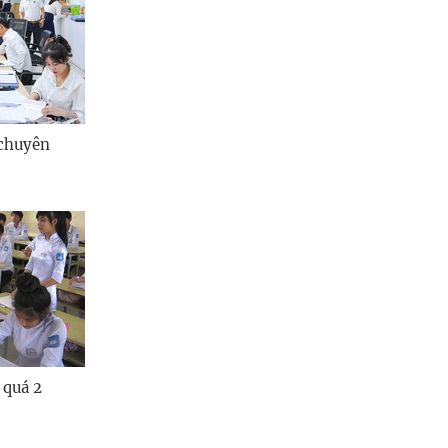
 chuyên
 quá 2