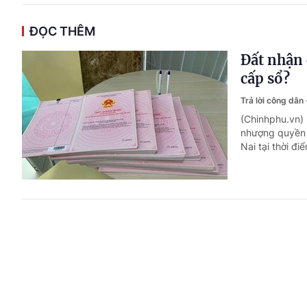
ĐỌC THÊM
Đất nhận 
cấp sổ?
Trả lời công dân
(Chinhphu.vn)
nhượng quyền 
Nai tại thời đi
Bị ốm trù
Trả lời công dân
(Chinhphu.vn)
lao động nghỉ
báo là đi làm.