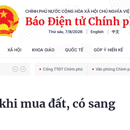
CHÍNH PHỦ NƯỚC CỘNG HÒA XÃ HỘI CHỦ NGHĨA VI
Báo Điện tử Chính 
Thứ sáu, 7/8/2026
English
中文
Chiến dịch 500 ngày đêm tìm kiếm, quy tập và xác định danh tính hài cốt liệt sĩ
XÃ HỘI
KHOA GIÁO
QUỐC TẾ
GÓP Ý HIẾN KẾ
Bảo vệ nền tảng tư tưởng của Đảng trong kỷ nguyên phát triển mới
Cổng TTĐT Chính phủ
Văn phòng Chính 
Chiến dịch 500 ngày đêm tìm kiếm, quy tập và xác định danh tính hài cốt liệt sĩ
khi mua đất, có sang