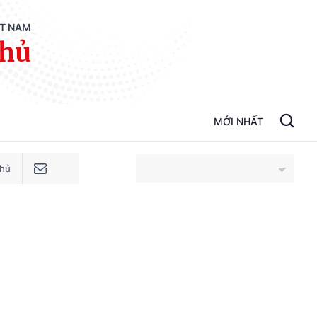
ỆT NAM
phủ
MỚI NHẤT
phủ
An Giang
Bắc Ninh
Cao Bằng