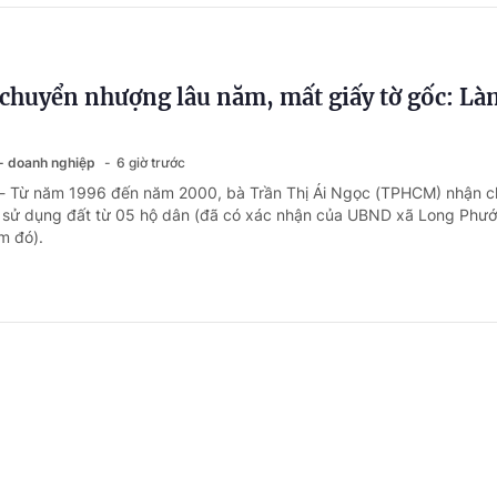
chuyển nhượng lâu năm, mất giấy tờ gốc: Là
 - doanh nghiệp
6 giờ trước
 - Từ năm 1996 đến năm 2000, bà Trần Thị Ái Ngọc (TPHCM) nhận 
sử dụng đất từ 05 hộ dân (đã có xác nhận của UBND xã Long Phướ
ểm đó).
ng ngày nghỉ phép năm, có được chế độ ốm đ
 - doanh nghiệp
23 giờ trước
 - Do đơn hàng không có nên công ty của bà Kim Ngân (Đồng Tháp)
 phép năm theo từng xưởng. Một số người đã nghỉ hết phép năm nên