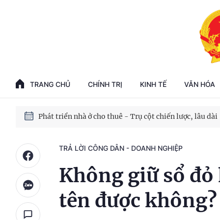
Phát triển kinh tế nhà nước trong kỷ nguyên mới
100 ngày xử lý các điểm nghẽn về chuyển đổi số
TRANG CHỦ
CHÍNH TRỊ
KINH TẾ
VĂN HÓA
Phát triển nhà ở cho thuê - Trụ cột chiến lược, lâu dài
Phát triển kinh tế nhà nước trong kỷ nguyên mới
TRẢ LỜI CÔNG DÂN - DOANH NGHIỆP
Không giữ sổ đỏ 
tên được không?