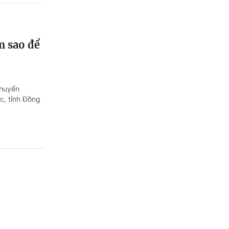
m sao để
chuyển
c, tỉnh Đồng
au?
 cho người
 được thông