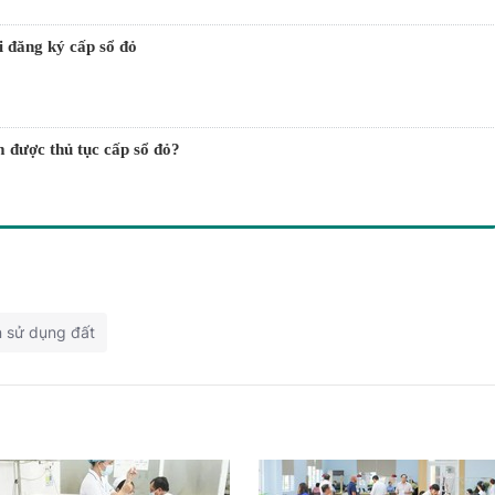
hi đăng ký cấp sổ đỏ
m được thủ tục cấp sổ đỏ?
 sử dụng đất