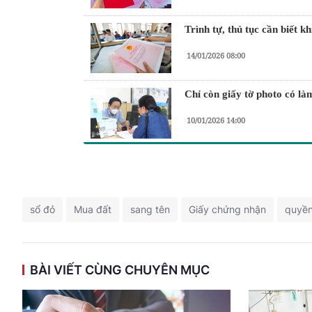
Trình tự, thủ tục cần biết k
14/01/2026 08:00
Chỉ còn giấy tờ photo có là
10/01/2026 14:00
sổ đỏ
Mua đất
sang tên
Giấy chứng nhận
quyền
BÀI VIẾT CÙNG CHUYÊN MỤC