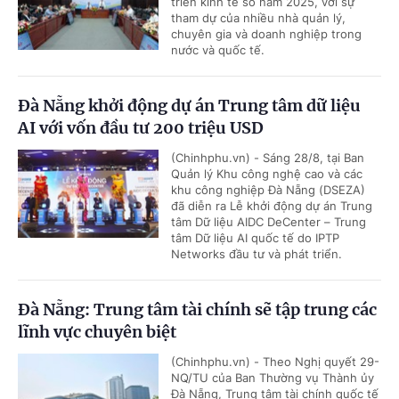
triển kinh tế số năm 2025, với sự
tham dự của nhiều nhà quản lý,
chuyên gia và doanh nghiệp trong
nước và quốc tế.
Đà Nẵng khởi động dự án Trung tâm dữ liệu
AI với vốn đầu tư 200 triệu USD
(Chinhphu.vn) - Sáng 28/8, tại Ban
Quản lý Khu công nghệ cao và các
khu công nghiệp Đà Nẵng (DSEZA)
đã diễn ra Lễ khởi động dự án Trung
tâm Dữ liệu AIDC DeCenter – Trung
tâm Dữ liệu AI quốc tế do IPTP
Networks đầu tư và phát triển.
Đà Nẵng: Trung tâm tài chính sẽ tập trung các
lĩnh vực chuyên biệt
(Chinhphu.vn) - Theo Nghị quyết 29-
NQ/TU của Ban Thường vụ Thành ủy
Đà Nẵng, Trung tâm tài chính quốc tế