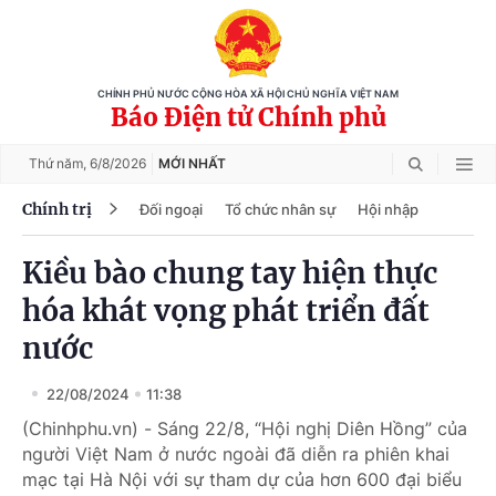
CHÍNH PHỦ NƯỚC CỘNG HÒA XÃ HỘI CHỦ NGHĨA VIỆT NAM
Báo Điện tử Chính phủ
Thứ năm,
6/8/2026
MỚI NHẤT
Chính trị
Đối ngoại
Tổ chức nhân sự
Hội nhập
Kiều bào chung tay hiện thực
hóa khát vọng phát triển đất
nước
22/08/2024
11:38
(Chinhphu.vn) - Sáng 22/8, “Hội nghị Diên Hồng” của
người Việt Nam ở nước ngoài đã diễn ra phiên khai
mạc tại Hà Nội với sự tham dự của hơn 600 đại biểu