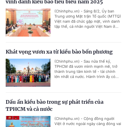
vinh danh kiều bào tiêu biểu năm 2025
(Chinhphu.vn) - Sáng 8/2, Ủy ban
Trung ương Mặt trận Tổ quốc (MTTQ)
Việt nam đã chức gặp mặt, vinh danh
tập thể, cá nhân người Việt Nam ở...
Khát vọng vươn xa từ kiều bào bốn phương
(Chinhphu.vn) - Sau nửa thế kỷ,
TPHCM đã vươn mình mạnh mẽ, trở
thành trung tâm kinh tế - tài chính
lớn nhất cả nước. Hành trình ấy có...
Dấu ấn kiều bào trong sự phát triển của
TPHCM và cả nước
(Chinhphu.vn) - Cộng đồng người
Việt ở nước ngoài ngày càng đóng vai