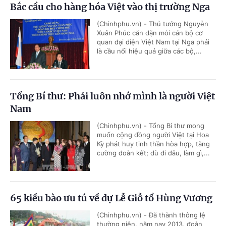
Bắc cầu cho hàng hóa Việt vào thị trường Nga
(Chinhphu.vn) - Thủ tướng Nguyễn
Xuân Phúc căn dặn mỗi cán bộ cơ
quan đại diện Việt Nam tại Nga phải
là cầu nối hiệu quả giữa các bộ,...
Tổng Bí thư: Phải luôn nhớ mình là người Việt
Nam
(Chinhphu.vn) - Tổng Bí thư mong
muốn cộng đồng người Việt tại Hoa
Kỳ phát huy tinh thần hòa hợp, tăng
cường đoàn kết; dù đi đâu, làm gì,...
65 kiều bào ưu tú về dự Lễ Giỗ tổ Hùng Vương
(Chinhphu.vn) - Đã thành thông lệ
thường niên, năm nay 2013, đoàn