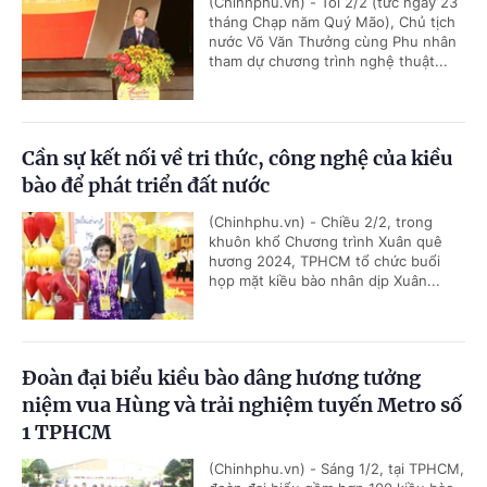
(Chinhphu.vn) - Tối 2/2 (tức ngày 23
tháng Chạp năm Quý Mão), Chủ tịch
nước Võ Văn Thưởng cùng Phu nhân
tham dự chương trình nghệ thuật...
Cần sự kết nối về tri thức, công nghệ của kiều
bào để phát triển đất nước
(Chinhphu.vn) - Chiều 2/2, trong
khuôn khổ Chương trình Xuân quê
hương 2024, TPHCM tổ chức buổi
họp mặt kiều bào nhân dịp Xuân...
Đoàn đại biểu kiều bào dâng hương tưởng
niệm vua Hùng và trải nghiệm tuyến Metro số
1 TPHCM
(Chinhphu.vn) - Sáng 1/2, tại TPHCM,