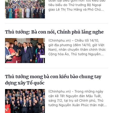
đoàn đại biểu gồm hơn 100 kiều bào
tiêu biểu do Thứ trưởng Bộ Ngoại
giao Lê Thị Thu Hằng và Phó Chủ...
Thủ tướng: Bà con nói, Chính phủ lắng nghe
(Chinhphu.vn) – Chiều tối 14/10,
giờ địa phương (đêm 14/10, giờ Việt
Nam), nhân chuyến thăm chính thức
Cộng hòa Áo, Thủ tướng Nguyễn...
Thủ tướng mong bà con kiều bào chung tay
dựng xây Tổ quốc
(Chinhphu.vn) - Trong những ngày
cận kề Tết Nguyên đán Mậu Tuất,
sáng 7/2, tại trụ sở Chính phủ, Thủ
tướng Nguyễn Xuân Phúc thân mật...