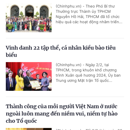
(Chinhphu.vn) - Theo Phó Bí thư
Thường trực Thành ủy TPHCM
Nguyễn Hồ Hải, TPHCM đã tổ chức
hiệu quả các hoạt động nhằm triển...
Vinh danh 22 tập thể, cá nhân kiều bào tiêu
biểu
(Chinhphu.vn) - Ngày 2/2, tại
TPHCM, trong khuôn khổ chương
trình Xuân quê hương 2024, Ủy ban
Trung ương Mặt trận Tổ quốc...
Thành công của mỗi người Việt Nam ở nước
ngoài luôn mang đến niềm vui, niềm tự hào
cho Tổ quốc