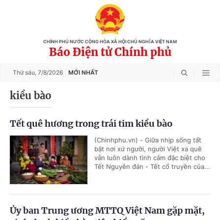
CHÍNH PHỦ NƯỚC CỘNG HÒA XÃ HỘI CHỦ NGHĨA VIỆT NAM
Báo Điện tử Chính phủ
Thứ sáu,
7/8/2026
MỚI NHẤT
kiều bào
Tết quê hương trong trái tim kiều bào
(Chinhphu.vn) - Giữa nhịp sống tất
bật nơi xứ người, người Việt xa quê
vẫn luôn dành tình cảm đặc biệt cho
Tết Nguyên đán - Tết cổ truyền của...
Ủy ban Trung ương MTTQ Việt Nam gặp mặt,