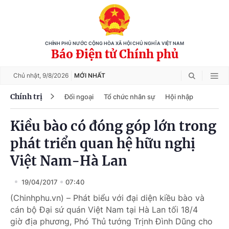
CHÍNH PHỦ NƯỚC CỘNG HÒA XÃ HỘI CHỦ NGHĨA VIỆT NAM
Báo Điện tử Chính phủ
Chủ nhật,
9/8/2026
MỚI NHẤT
Chính trị
Đối ngoại
Tổ chức nhân sự
Hội nhập
Kiều bào có đóng góp lớn trong
phát triển quan hệ hữu nghị
Việt Nam-Hà Lan
19/04/2017
07:40
(Chinhphu.vn) – Phát biểu với đại diện kiều bào và
cán bộ Đại sứ quán Việt Nam tại Hà Lan tối 18/4
giờ địa phương, Phó Thủ tướng Trịnh Đình Dũng cho