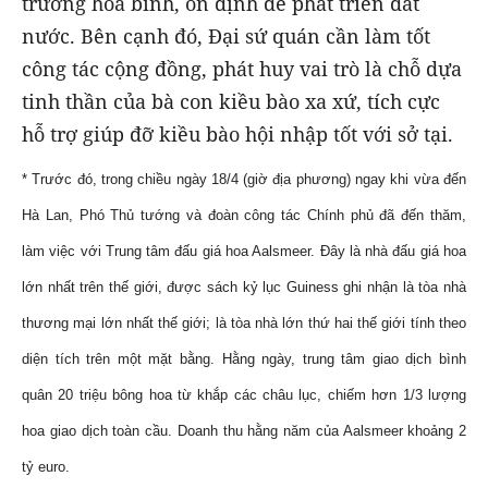
trường hòa bình, ổn định để phát triển đất
nước. Bên cạnh đó, Đại sứ quán cần làm tốt
công tác cộng đồng, phát huy vai trò là chỗ dựa
tinh thần của bà con kiều bào xa xứ, tích cực
hỗ trợ giúp đỡ kiều bào hội nhập tốt với sở tại.
* Trước đó, trong chiều ngày 18/4 (giờ địa phương) ngay khi vừa đến
Hà Lan, Phó Thủ tướng và đoàn công tác Chính phủ đã đến thăm,
làm việc với Trung tâm đấu giá hoa Aalsmeer. Đây là nhà đấu giá hoa
lớn nhất trên thế giới, được sách kỷ lục Guiness ghi nhận là tòa nhà
thương mại lớn nhất thế giới; là tòa nhà lớn thứ hai thế giới tính theo
diện tích trên một mặt bằng. Hằng ngày, trung tâm giao dịch bình
quân 20 triệu bông hoa từ khắp các châu lục, chiếm hơn 1/3 lượng
hoa giao dịch toàn cầu. Doanh thu hằng năm của Aalsmeer khoảng 2
tỷ euro.