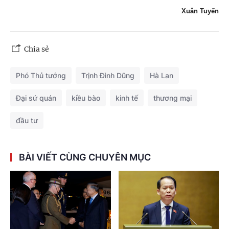
Xuân Tuyến
Chia sẻ
Phó Thủ tướng
Trịnh Đình Dũng
Hà Lan
Đại sứ quán
kiều bào
kinh tế
thương mại
đầu tư
BÀI VIẾT CÙNG CHUYÊN MỤC