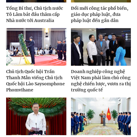
Tổng Bí thư, Chủ tịch nước
Đổi mới công tác phổ biến,
Tô Lâm bắt đầu thăm cấp
giáo dục pháp luật, đưa
Nhà nước tới Australia
pháp luật đến gần dân
Chủ tịch Quốc hội Trần
Doanh nghiệp công nghệ
Thanh Mẫn viếng Chủ tịch
Việt Nam phải làm chủ công
Quốc hội Lào Saysomphone
nghệ chiến lược, vươn ra thị
Phomvihane
trường quốc tế