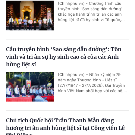
(Chinhphu.vn) - Chương trình cầu
truyền hình "Sao sáng dẫn đường"
khắc họa hành trình tri ân các anh
hùng liệt sĩ đã hy sinh vì Tổ quốc,...
Cầu truyền hình ‘Sao sáng dẫn đường’: Tôn
vinh và tri ân sự hy sinh cao cả của các Anh
hùng liệt sĩ
(Chinhphu.vn) – Nhân kỷ niệm 79
năm ngày Thương binh - Liệt sĩ
(27/7/1947 - 27/7/2026), Đài Truyền
hình Việt Nam phối hợp với các bộ,...
Chủ tịch Quốc hội Trần Thanh Mẫn dâng
hương tri ân anh hùng liệt sĩ tại Công viên Lê