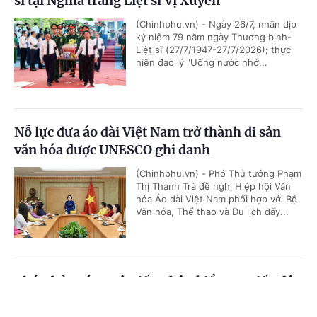
sĩ tại Nghĩa trang Liệt sĩ Vị Xuyên
(Chinhphu.vn) - Ngày 26/7, nhân dịp
kỷ niệm 79 năm ngày Thương binh-
Liệt sĩ (27/7/1947-27/7/2026); thực
hiện đạo lý "Uống nước nhớ...
Nỗ lực đưa áo dài Việt Nam trở thành di sản
văn hóa được UNESCO ghi danh
(Chinhphu.vn) - Phó Thủ tướng Phạm
Thị Thanh Trà đề nghị Hiệp hội Văn
hóa Áo dài Việt Nam phối hợp với Bộ
Văn hóa, Thể thao và Du lịch đẩy...
Phó Thủ tướng Lê Tiến Châu kiểm tra tiến độ
xây trường phổ thông nội trú liên cấp tại
Cổng TTĐT Chính phủ
English
中文
Tuyên Quang