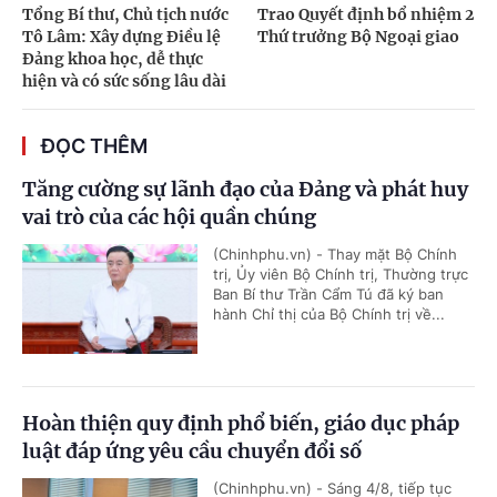
Tổng Bí thư, Chủ tịch nước
Trao Quyết định bổ nhiệm 2
Tô Lâm: Xây dựng Điều lệ
Thứ trưởng Bộ Ngoại giao
Đảng khoa học, dễ thực
hiện và có sức sống lâu dài
ĐỌC THÊM
Tăng cường sự lãnh đạo của Đảng và phát huy
vai trò của các hội quần chúng
(Chinhphu.vn) - Thay mặt Bộ Chính
trị, Ủy viên Bộ Chính trị, Thường trực
Ban Bí thư Trần Cẩm Tú đã ký ban
hành Chỉ thị của Bộ Chính trị về...
Hoàn thiện quy định phổ biến, giáo dục pháp
luật đáp ứng yêu cầu chuyển đổi số
(Chinhphu.vn) - Sáng 4/8, tiếp tục