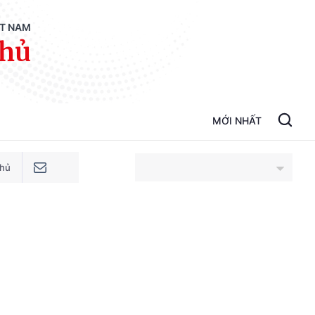
ỆT NAM
phủ
MỚI NHẤT
phủ
An Giang
Bắc Ninh
Cao Bằng