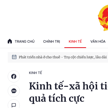
Phát triển kinh tế nhà nước trong kỷ nguyên mới
100 ngày xử lý các điểm nghẽn về chuyển đổi số
TRANG CHỦ
CHÍNH TRỊ
KINH TẾ
VĂN HÓA
Phát triển nhà ở cho thuê - Trụ cột chiến lược, lâu dài
Phát triển kinh tế nhà nước trong kỷ nguyên mới
KINH TẾ
Kinh tế-xã hội ti
quả tích cực