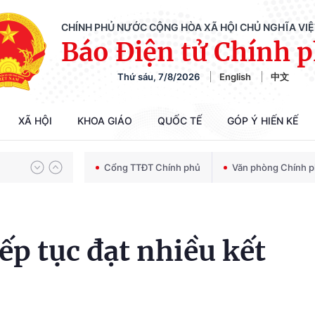
CHÍNH PHỦ NƯỚC CỘNG HÒA XÃ HỘI CHỦ NGHĨA VI
Báo Điện tử Chính 
Thứ sáu, 7/8/2026
English
中文
Chiến dịch 500 ngày đêm tìm kiếm, quy tập và xác định danh tính hài cốt liệt sĩ
XÃ HỘI
KHOA GIÁO
QUỐC TẾ
GÓP Ý HIẾN KẾ
Bảo vệ nền tảng tư tưởng của Đảng trong kỷ nguyên phát triển mới
Cổng TTĐT Chính phủ
Văn phòng Chính 
Chiến dịch 500 ngày đêm tìm kiếm, quy tập và xác định danh tính hài cốt liệt sĩ
ếp tục đạt nhiều kết