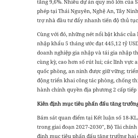
tăng 9,6%. Nhiều dự án quy mô lớn của 
phép tại Thái Nguyên, Nghệ An, Tây Ninh
trợ nhà đầu tư đẩy nhanh tiến độ thủ tục,
Cùng với đó, những nét nổi bật khác của
nhập khẩu 5 tháng ước đạt 445,12 tỷ USD,
doanh nghiệp gia nhập và tái gia nhập th
cùng kỳ, cao hơn số rút lui; các lĩnh vực 
quốc phòng, an ninh được giữ vững; triển
động triển khai công tác phòng, chống thi
hành chính quyền địa phương 2 cấp tiếp
K
iên định mục tiêu phấn đấu tăng trưởng
Bám sát quan điểm tại Kết luận số 18-K
trong giai đoạn 2027-2030", Bộ Tài chính 
định mục tiêu phấn đấu tăng trưởng hai c