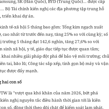
Samsung, SK (Hàn Quốc), BYD (Trung Quốc)… được cấp
… Bộ Tài chính kiến nghị các địa phương tập trung hỗ
 triển khai dự án.
 kinh tế-xã hội 5 tháng bao gồm: Tổng kim ngạch xuất
 cao nhất từ trước đến nay, tăng 25% so với cùng kỳ; số
ị trường 5 tháng đạt 142,6 nghìn, tăng 27,6% so với
an sinh xã hội, y tế, giáo dục tiếp tục được quan tâm;
 khai nhiều giải pháp đột phá để bảo vệ môi trường; ch
ên tai, bão lũ; Công tác sắp xếp, tinh gọn bộ máy và vận
 tục được đẩy mạnh.
 hai con số
L/TW là "vượt qua khó khăn của năm 2026, bứt phá
kiến nghị nguyên tắc điều hành thời gian tới là kiên
on số, đồng thời theo dõi chặt để kiểm soát lạm phát,