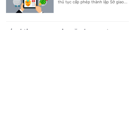
thủ tục cấp phép thành lập Sở giao...
Các nhiệm vụ trọng tâm năm học 2026 - 2027
Cổng TTĐT Chính phủ
English
中文
(Chinhphu.vn) - Thủ tướng Chính phủ
vừa ban hành Chỉ thị số 31/CT-TTg
ngày 5/8/2026 về thực hiện các
Trang chủ
Media
Tin nóng
Thông tin
nhiệm vụ trọng tâm năm học 2026...
Chuyên mục
Từ 17/9/2026, bổ sung 3 nhóm đối tượng áp
dụng quy định về tố cáo trong Quân đội
CHÍNH TRỊ
KINH TẾ
(Chinhphu.vn) - Chính phủ ban hành
VĂN HÓA
XÃ HỘI
Nghị định số 305/2026/NĐ-CP ngày
03/8/2026 sửa đổi, bổ sung một số
điều của Nghị định số...
KHOA GIÁO
QUỐC TẾ