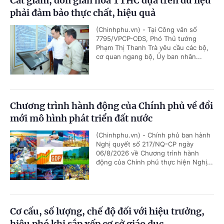
Cắt giảm, đơn giản hóa TTHC dựa trên dữ liệu
phải đảm bảo thực chất, hiệu quả
(Chinhphu.vn) - Tại Công văn số
7795/VPCP-CĐS, Phó Thủ tướng
Phạm Thị Thanh Trà yêu cầu các bộ,
cơ quan ngang bộ, Ủy ban nhân...
Chương trình hành động của Chính phủ về đổi
mới mô hình phát triển đất nước
(Chinhphu.vn) - Chính phủ ban hành
Nghị quyết số 217/NQ-CP ngày
06/8/2026 về Chương trình hành
động của Chính phủ thực hiện Nghị...
Cơ cấu, số lượng, chế độ đối với hiệu trưởng,
hiệu phó khi sắp xếp cơ sở giáo dục