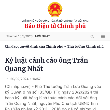
CHÍNH PHỦ NƯỚC CỘNG HÒA XÃ HỘI CHỦ NGHĨA VIỆT NAM
Báo Điện tử Chính phủ
Thứ hai,
10/8/2026
MỚI NHẤT
Chỉ đạo, quyết định của Chính phủ - Thủ tướng Chính phủ
Kỷ luật cảnh cáo ông Trần
Quang Nhất
20/02/2024
16:57
(Chinhphu.vn) - Phó Thủ tướng Trần Lưu Quang vừa
ký Quyết định số 183/QĐ-TTg ngày 20/2/2024 thi
hành kỷ luật bằng hình thức cảnh cáo đối với ông
Trần Quang Nhất, nguyên Phó Chủ tịch UBND tỉnh
Phú Yên nhiệm kỳ 2011 - 2016 do đã có những vi