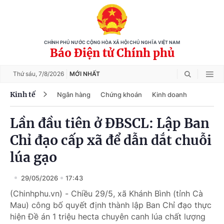
CHÍNH PHỦ NƯỚC CỘNG HÒA XÃ HỘI CHỦ NGHĨA VIỆT NAM
Báo Điện tử Chính phủ
Thứ sáu,
7/8/2026
MỚI NHẤT
Kinh tế
Ngân hàng
Chứng khoán
Kinh doanh
Lần đầu tiên ở ĐBSCL: Lập Ban
Chỉ đạo cấp xã để dẫn dắt chuỗi
lúa gạo
29/05/2026
17:43
(Chinhphu.vn) - Chiều 29/5, xã Khánh Bình (tỉnh Cà
Mau) công bố quyết định thành lập Ban Chỉ đạo thực
hiện Đề án 1 triệu hecta chuyên canh lúa chất lượng