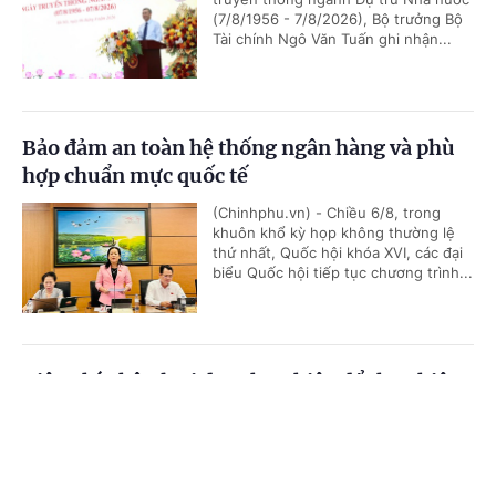
(7/8/1956 - 7/8/2026), Bộ trưởng Bộ
Tài chính Ngô Văn Tuấn ghi nhận...
Bảo đảm an toàn hệ thống ngân hàng và phù
hợp chuẩn mực quốc tế
(Chinhphu.vn) - Chiều 6/8, trong
khuôn khổ kỳ họp không thường lệ
thứ nhất, Quốc hội khóa XVI, các đại
biểu Quốc hội tiếp tục chương trình...
Tiêu chí phân loại doanh nghiệp để thực hiện
cơ cấu lại vốn nhà nước tại doanh nghiệp
Cổng TTĐT Chính phủ
English
中文
(Chinhphu.vn) - Phó Thủ tướng Chính
phủ Nguyễn Văn Thắng ký Quyết
Trang chủ
Media
Tin nóng
Thông tin
định số 40/2026/QĐ-TTg ngày